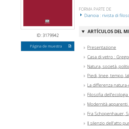
FORMA PARTE DE
Dianoia : rivista di filos
ARTÍCULOS DEL M
ID: 3179942
Página de muestra
Presentazione
Casa di vetro : Gregor
Natura, società, poli
Piedi, linee, tempo, l
La differenza natura-
Filosofia dell'ecologi
Modernità apparenti 
Fra Schopenhauer, Sc
Il silenzio dell'atto 