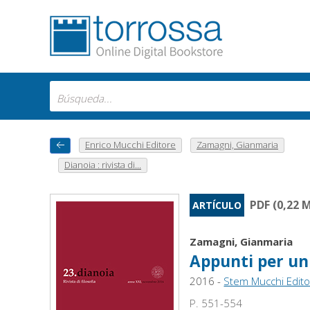
Enrico Mucchi Editore
Zamagni, Gianmaria
Dianoia : rivista di...
PDF (0,22 
ARTÍCULO
Zamagni, Gianmaria
Appunti per un 
2016 -
Stem Mucchi Edit
P. 551-554