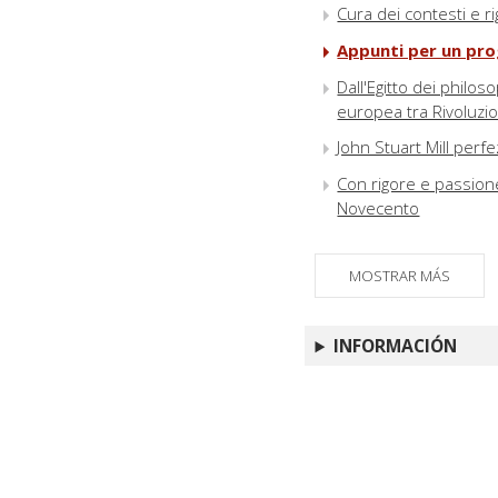
Cura dei contesti e ri
Appunti per un prog
Dall'Egitto dei philoso
europea tra Rivoluzi
John Stuart Mill perf
Con rigore e passione
Novecento
MOSTRAR MÁS
INFORMACIÓN