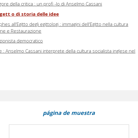
gore della critica : un profi -lo di Anselmo Cassani
ett o di storia delle idee
phes all'Egitto degli egittologi : immagini dell'Egitto nella cultura
one e Restaurazione
ezionista democratico
 : Anselmo Cassani interprete della cultura socialista inglese nel
página de muestra