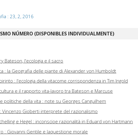
ofia : 23, 2, 2016
ISMO NÚMERO (DISPONIBLES INDIVIDUALMENTE)
y Bateson, l'ecologia e il sacro
tica : la Geografia delle piante di Alexander von Humboldt
abirinto : l'ecologia della vitacome corrispondenza in Tim Ingold
cultura e il rapporto vita-lavoro tra Bateson e Marcuse
a e politiche della vita : note su Georges Canguilhem
: Vincenzo Gioberti interprete del razionalismo
helling e Hegel : inconscioe razionalità in Eduard von Hartmann
puro : Giovanni Gentile e laquestione morale