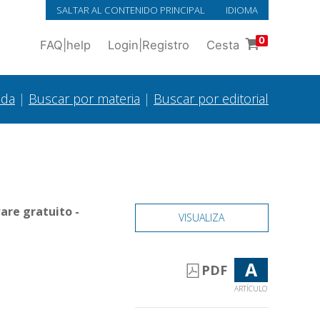
SALTAR AL CONTENIDO PRINCIPAL
IDIOMA
0
FAQ
|
help
Login
|
Registro
Cesta
ada
|
Buscar por materia
|
Buscar por editorial
are gratuito -
VISUALIZA
A
PDF
ARTÍCULO