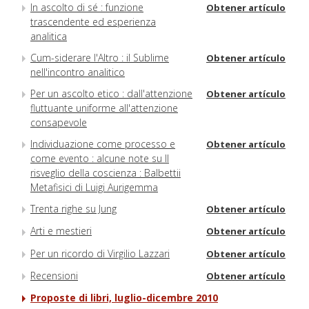
In ascolto di sé : funzione
Obtener artículo
trascendente ed esperienza
analitica
Cum-siderare l'Altro : il Sublime
Obtener artículo
nell'incontro analitico
Per un ascolto etico : dall'attenzione
Obtener artículo
fluttuante uniforme all'attenzione
consapevole
Individuazione come processo e
Obtener artículo
come evento : alcune note su Il
risveglio della coscienza : Balbettii
Metafisici di Luigi Aurigemma
Trenta righe su Jung
Obtener artículo
Arti e mestieri
Obtener artículo
Per un ricordo di Virgilio Lazzari
Obtener artículo
Recensioni
Obtener artículo
Proposte di libri, luglio-dicembre 2010