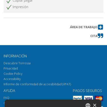
Copiar pegar
Impresión
ÁREA DE TRABAJO
CITA
INFORMACIÓN
Descubre Torrossa
Privacidad
Cookie Policy
Accessibility
Informe de conformidad de accesibilidad (VPAT)
AYUDA
PAGOS SEGUROS
FAQ
Cómo abrir los archivos
×