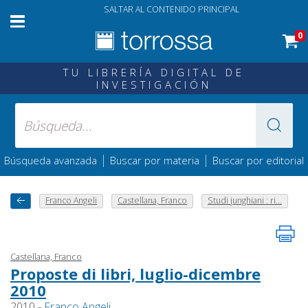
SALTAR AL CONTENIDO PRINCIPAL
0
TU LIBRERÍA DIGITAL DE
INVESTIGACIÓN
|
|
Búsqueda avanzada
Buscar por materia
Buscar por editorial
Franco Angeli
Castellana, Franco
Studi junghiani : ri...
Castellana, Franco
Proposte di libri, luglio-dicembre
2010
2010 -
Franco Angeli