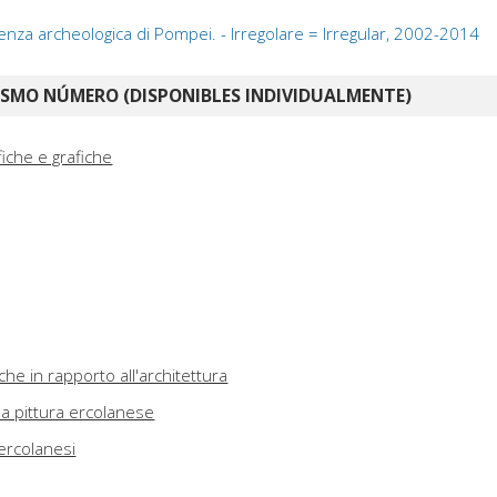
nza archeologica di Pompei. - Irregolare = Irregular, 2002-2014
ISMO NÚMERO (DISPONIBLES INDIVIDUALMENTE)
iche e grafiche
che in rapporto all'architettura
lla pittura ercolanese
 ercolanesi