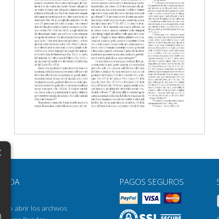
×
N
YUDA
PAGOS SEGUROS
H
AQ
H
ómo abrir los archivos