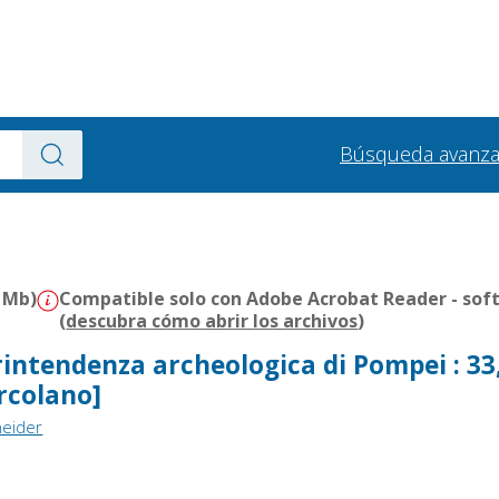
Búsqueda avanz
1 Mb)
Compatible solo con Adobe Acrobat Reader - soft
(
descubra cómo abrir los archivos
)
rintendenza archeologica di Pompei : 33
Ercolano]
neider