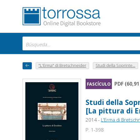
"L'Erma" di Bretschneider
Studi della Soprinte...
PDF (60,9
FASCÍCULO
Studi della Sop
[La pittura di 
2014 -
L'Erma di Bretsch
P. 1-398