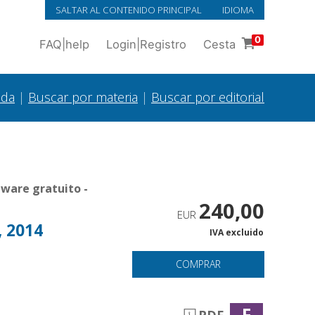
SALTAR AL CONTENIDO PRINCIPAL
IDIOMA
0
FAQ
|
help
Login
|
Registro
Cesta
ada
|
Buscar por materia
|
Buscar por editorial
ware gratuito -
240,00
EUR
, 2014
IVA excluido
COMPRAR
F