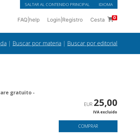
SALTAR AL CONTENIDO PRINCIPAL
IDIOMA
0
FAQ
|
help
Login
|
Registro
Cesta
ada
|
Buscar por materia
|
Buscar por editorial
are gratuito -
25,00
EUR
IVA excluido
COMPRAR