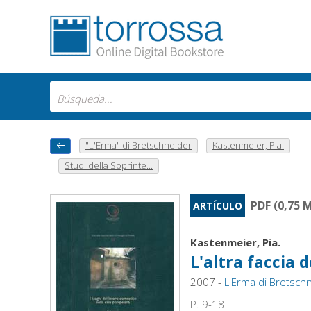
"L'Erma" di Bretschneider
Kastenmeier, Pia.
Studi della Soprinte...
PDF (0,75 
ARTÍCULO
Kastenmeier, Pia.
L'altra faccia 
2007 -
L'Erma di Bretsch
P. 9-18