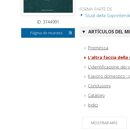
FORMA PARTE DE
Studi della Soprintend
ID: 3144991
ARTÍCULOS DEL M
Página de muestra
Premessa
L'altra faccia dell
L'identificazione dei v
Il lavoro domestico : 
Conclusioni
Catalogo
Indici
MOSTRAR MÁS