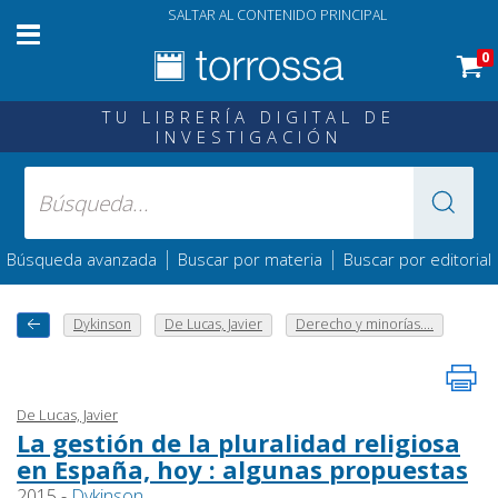
SALTAR AL CONTENIDO PRINCIPAL
0
TU LIBRERÍA DIGITAL DE
INVESTIGACIÓN
|
|
Búsqueda avanzada
Buscar por materia
Buscar por editorial
Dykinson
De Lucas, Javier
Derecho y minorías....
De Lucas, Javier
La gestión de la pluralidad religiosa
en España, hoy : algunas propuestas
2015 -
Dykinson