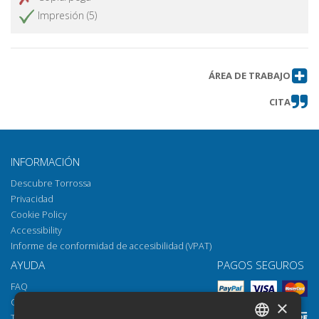
Impresión (5)
ÁREA DE TRABAJO
CITA
INFORMACIÓN
Descubre Torrossa
Privacidad
Cookie Policy
Accessibility
Informe de conformidad de accesibilidad (VPAT)
AYUDA
PAGOS SEGUROS
FAQ
Cómo abrir los archivos
×
Torrossa Reader