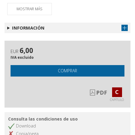
reciente del Tribunal Supremo de
los Estados Unidos
MOSTRAR MÁS
Dos ejemplos controvertidos de
Obtener capítulo
gestión normativa de la diversidad
INFORMACIÓN
en el ámbito de extranjería :
poligamia y matrimonio forzado
6,00
EUR
IVA excluido
COMPRAR
C
PDF
CAPÍTULO
Consulta las condiciones de uso
Download
Copia/pega