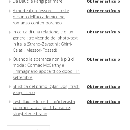
Da Bauci a Parigi per mare
Obtener artículo
A morte il professore! : il triste
Obtener artículo
destino dell'accademico nel
romanzo contemporaneo
In cerca di una relazione, e di un
Obtener artículo
genere : tre vicende del photo-text
in Italia (Strand-Zavattini ; Ghirri-
Celati ; Messori-Fossati)
Quando la speranza non è più di
Obtener artículo
moda : Cormac McCarthy e
l'immaginario apocalittico dopo l'11
settembre
Stilistica del primo Dylan Dog : tratti
Obtener artículo
e significato
Testi fluidi e fumetti : un'intervista
Obtener artículo
commentata a Joe R. Lansdale,
storyteller e brand