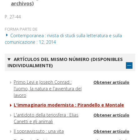
archivos
)
P. 27-44
FORMA PARTE DE
Contemporanea : rivista di studi sulla letteratura e sulla
comunicazione : 12, 2014
ARTÍCULOS DEL MISMO NÚMERO (DISPONIBLES
INDIVIDUALMENTE)
Primo Levi e Joseph Conrad :
Obtener artículo
l'uomo, la natura e l'avventura del
lavoro
L'immaginario modernista : Pirandello e Montale
L'antidoto della teriosfera : Elias
Obtener artículo
Canetti e gli animali
Il sopravvissuto : una vita
Obtener artículo