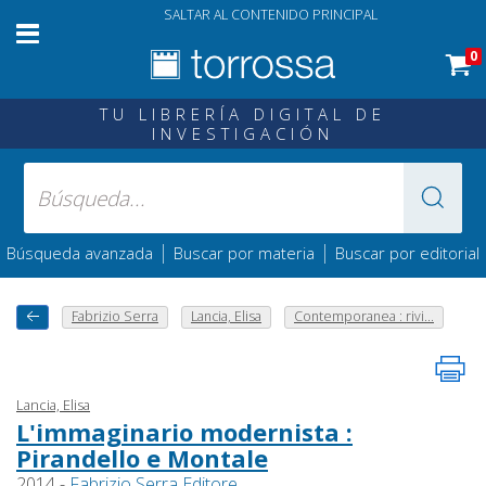
SALTAR AL CONTENIDO PRINCIPAL
0
TU LIBRERÍA DIGITAL DE
INVESTIGACIÓN
|
|
Búsqueda avanzada
Buscar por materia
Buscar por editorial
Fabrizio Serra
Lancia, Elisa
Contemporanea : rivi...
Lancia, Elisa
L'immaginario modernista :
Pirandello e Montale
2014 -
Fabrizio Serra Editore