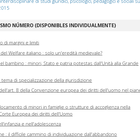
 interdisciplinare di studi giuridici, psicologici, pedagogici e sociali s
 2015
ISMO NÚMERO (DISPONIBLES INDIVIDUALMENTE)
o di margini e limiti
ie del Welfare italiano : solo un'eredità medievale?
del bambino : minori, Stato e patria potestas dall'Unità alla Grande
in tema di specializzazione della giurisdizione
 dell'art. 8 della Convenzione europea dei diritti dell'uomo nel pian
locamento di minori in famiglie o strutture di accoglienza nella
Corte Europea dei diritti dell'Uomo
ll'infanzia e nell'adolescenza
one : il difficile cammino di individuazione dall'abbandono