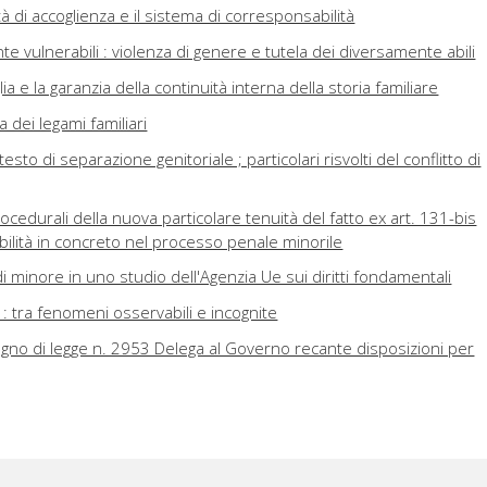
à di accoglienza e il sistema di corresponsabilità
te vulnerabili : violenza di genere e tutela dei diversamente abili
a e la garanzia della continuità interna della storia familiare
 dei legami familiari
esto di separazione genitoriale ; particolari risvolti del conflitto di
procedurali della nuova particolare tenuità del fatto ex art. 131-bis
cabilità in concreto nel processo penale minorile
di minore in uno studio dell'Agenzia Ue sui diritti fondamentali
: tra fenomeni osservabili e incognite
egno di legge n. 2953 Delega al Governo recante disposizioni per
so civile
mare
izzazione del giudice minorile
o adulto figlio di partoriente anonima alle sue origini familiari e