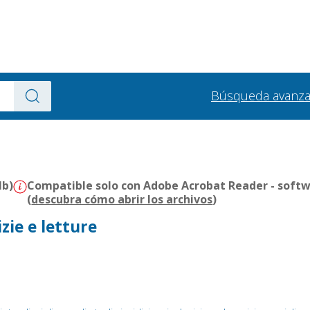
Búsqueda avanz
Mb)
Compatible solo con Adobe Acrobat Reader - softw
(
descubra cómo abrir los archivos
)
zie e letture