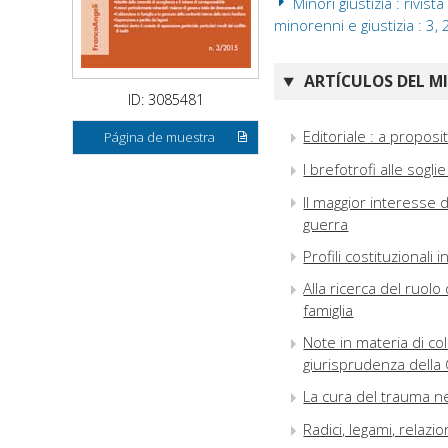
Minori giustizia : rivista
minorenni e giustizia : 3,
ARTÍCULOS DEL M
ID: 3085481
Editoriale : a proposit
Página de muestra
I brefotrofi alle sogl
Il maggior interesse 
guerra
Profili costituzionali 
Alla ricerca del ruolo
famiglia
Note in materia di col
giurisprudenza della 
La cura del trauma ne
Radici, legami, relazi