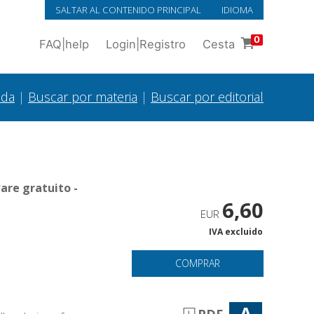
SALTAR AL CONTENIDO PRINCIPAL
IDIOMA
0
FAQ
|
help
Login
|
Registro
Cesta
ada
|
Buscar por materia
|
Buscar por editorial
are gratuito -
6,60
EUR
IVA excluido
COMPRAR
A