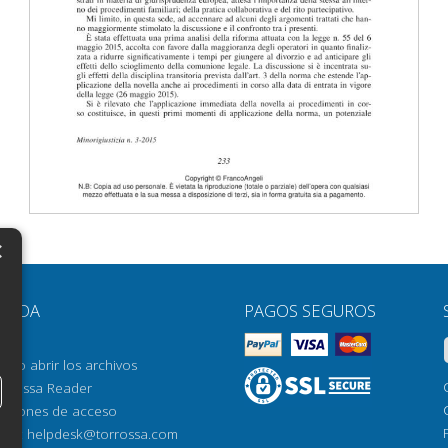
×
N
YUDA
PAGOS SEGUROS
H
AQ
H
ómo abrir los archivos
orrossa Reader
H
pciones de acceso
N
mail:
helpdesk@torrossa.com