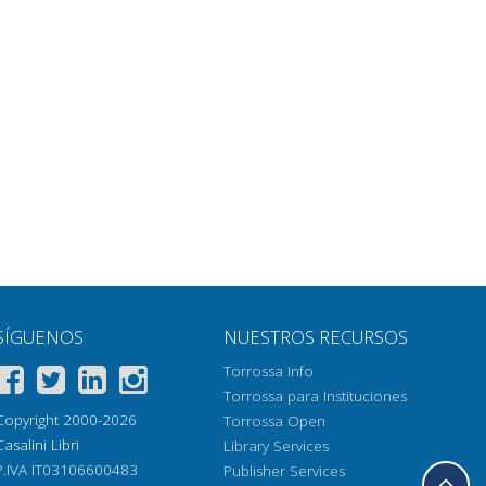
SÍGUENOS
NUESTROS RECURSOS
Torrossa Info
Torrossa para Instituciones
Copyright 2000-2026
Torrossa Open
Casalini Libri
Library Services
P.IVA IT03106600483
Publisher Services