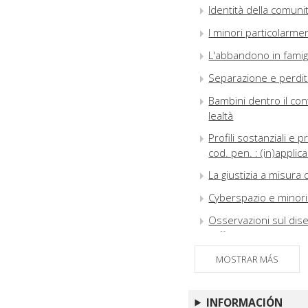
Identità della comunit
I minori particolarmen
L'abbandono in famigli
Separazione e perdita
Bambini dentro il cont
lealtà
Profili sostanziali e 
cod. pen. : (in)appli
La giustizia a misura 
Cyberspazio e minori 
Osservazioni sul dis
l'efficienza del proces
L'ultima tragedia in 
MOSTRAR MÁS
Collegialità e special
INFORMACIÓN
L'accesso dell'adottat