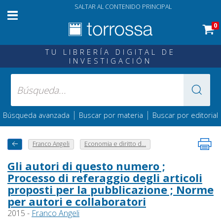
SALTAR AL CONTENIDO PRINCIPAL
0
TU LIBRERÍA DIGITAL DE
INVESTIGACIÓN
|
|
Búsqueda avanzada
Buscar por materia
Buscar por editorial
Franco Angeli
Economia e diritto d...
Gli autori di questo numero ;
Processo di referaggio degli articoli
proposti per la pubblicazione ; Norme
per autori e collaboratori
2015 -
Franco Angeli