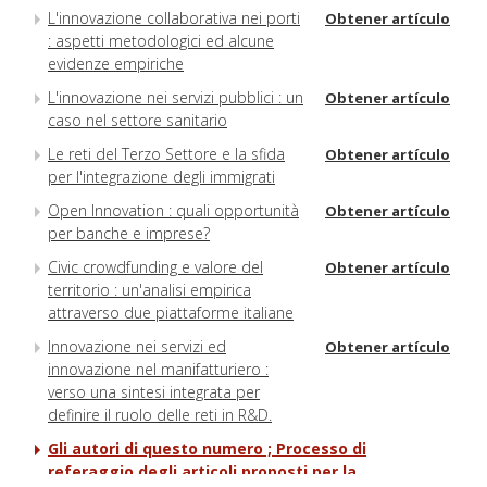
L'innovazione collaborativa nei porti
Obtener artículo
: aspetti metodologici ed alcune
evidenze empiriche
L'innovazione nei servizi pubblici : un
Obtener artículo
caso nel settore sanitario
Le reti del Terzo Settore e la sfida
Obtener artículo
per l'integrazione degli immigrati
Open Innovation : quali opportunità
Obtener artículo
per banche e imprese?
Civic crowdfunding e valore del
Obtener artículo
territorio : un'analisi empirica
attraverso due piattaforme italiane
Innovazione nei servizi ed
Obtener artículo
innovazione nel manifatturiero :
verso una sintesi integrata per
definire il ruolo delle reti in R&D.
Gli autori di questo numero ; Processo di
referaggio degli articoli proposti per la