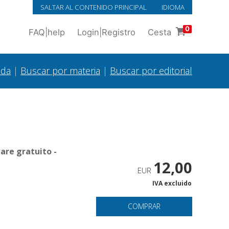
SALTAR AL CONTENIDO PRINCIPAL
IDIOMA
0
FAQ
|
help
Login
|
Registro
Cesta
ada
|
Buscar por materia
|
Buscar por editorial
are gratuito -
12,00
EUR
IVA excluido
COMPRAR