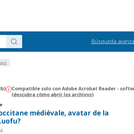
Búsqueda avanz
aire
Mb)
Compatible solo con Adobe Acrobat Reader - softw
(
descubra cómo abrir los archivos
)
re
occitane médiévale, avatar de la
Luofu?
ra