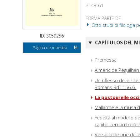
P. 43-61
FORMA PARTE DE
Otto studi di filologia p
ID: 3059256
CAPÍTULOS DEL M
Página de muestra
Premessa
Aimeric de Peguilhan :
Un riflesso delle rice
Romans BdT 156.6.
La postourelle occ
Mallarmé e la musa d
Fedeltà al modello de
capitoli ternari trece
Verso l'edizione dell