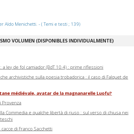
er Aldo Menichetti. - ( Temi e testi ; 139)
ISMO VOLUMEN (DISPONIBLES INDIVIDUALMENTE)
 a ley de fol camiador (BdT 10.4) : prime riflessioni
rche archivistiche sulla poesia trobadorica : il caso di Falquet de
itane médiévale, avatar de la magnanarelle Luofu?
i Provenza
lla Commedia e qualche libertà di riuso : sul verso di chiusa nei
nteschi
e cacce di Franco Sacchetti