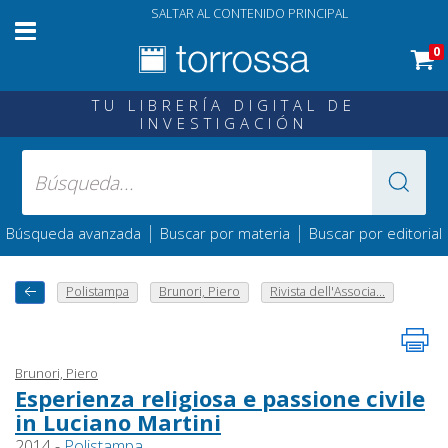
SALTAR AL CONTENIDO PRINCIPAL
0
TU LIBRERÍA DIGITAL DE
INVESTIGACIÓN
|
|
Búsqueda avanzada
Buscar por materia
Buscar por editorial
Polistampa
Brunori, Piero
Rivista dell'Associa...
Brunori, Piero
Esperienza religiosa e passione civile
in Luciano Martini
2014 -
Polistampa