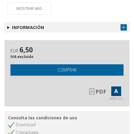
L'umano (in)atteso
Obtener artículo
MOSTRAR MÁS
Recensioni
Obtener artículo
Santità laica di Firenze
Obtener artículo
INFORMACIÓN
Gli Autori di questo numero
Obtener artículo
Questa Rivista
Obtener artículo
6,50
EUR
IVA excluido
COMPRAR
A
PDF
ARTÍCULO
Consulta las condiciones de uso
Download
Copia/pega