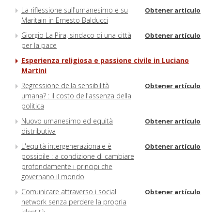
La riflessione sull'umanesimo e su
Obtener artículo
Maritain in Ernesto Balducci
Giorgio La Pira, sindaco di una città
Obtener artículo
per la pace
Esperienza religiosa e passione civile in Luciano
Martini
Regressione della sensibilità
Obtener artículo
umana? : il costo dell'assenza della
politica
Nuovo umanesimo ed equità
Obtener artículo
distributiva
L'equità intergenerazionale è
Obtener artículo
possibile : a condizione di cambiare
profondamente i principi che
governano il mondo
Comunicare attraverso i social
Obtener artículo
network senza perdere la propria
identità