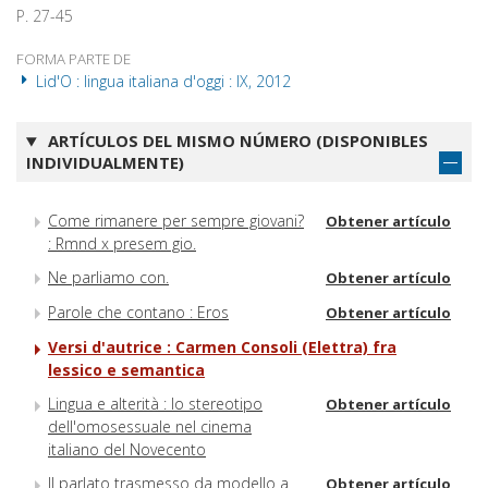
P. 27-45
FORMA PARTE DE
Lid'O : lingua italiana d'oggi : IX, 2012
ARTÍCULOS DEL MISMO NÚMERO (DISPONIBLES
INDIVIDUALMENTE)
Come rimanere per sempre giovani?
Obtener artículo
: Rmnd x presem gio.
Ne parliamo con.
Obtener artículo
Parole che contano : Eros
Obtener artículo
Versi d'autrice : Carmen Consoli (Elettra) fra
lessico e semantica
Lingua e alterità : lo stereotipo
Obtener artículo
dell'omosessuale nel cinema
italiano del Novecento
Il parlato trasmesso da modello a
Obtener artículo