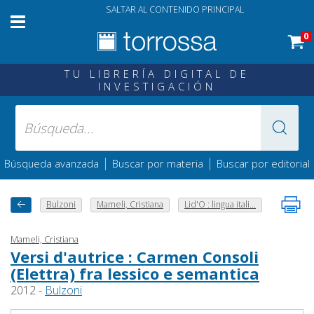
SALTAR AL CONTENIDO PRINCIPAL
0
TU LIBRERÍA DIGITAL DE
INVESTIGACIÓN
|
|
Búsqueda avanzada
Buscar por materia
Buscar por editorial
Bulzoni
Mameli, Cristiana
Lid'O : lingua itali...
Mameli, Cristiana
Versi d'autrice : Carmen Consoli
(Elettra) fra lessico e semantica
2012 -
Bulzoni