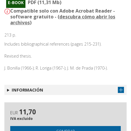
PDF (11,31 Mb)
E-BOOK
Compatible solo con Adobe Acrobat Reader -
software gratuito - (
descubra cómo abrir los
archivos
)
213 p.
Includes bibliographical references (pages 215-231).
Revised thesis.
J. Bonilla (1966-); R. Loriga (1967-); J. M. de Prada (1970-).
INFORMACIÓN
11,70
EUR
IVA excluido