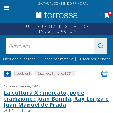
SALTAR AL CONTENIDO PRINCIPAL
0
TU LIBRERÍA DIGITAL DE
INVESTIGACIÓN
|
|
Búsqueda avanzada
Buscar por materia
Buscar por editorial
Ledizioni
Cattaneo, Simone, 1981-
Cattaneo, Simone, 1981-
La cultura X : mercato, pop e
tradizione : Juan Bonilla, Ray Loriga e
Juan Manuel de Prada
2012 -
Ledizioni