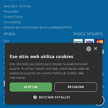
Descubre Torrossa
Privacidad
Cookie Policy
Accessibility
Informe de conformidad de accesibilidad (VPAT)
AYUDA
PAGOS SEGUROS
FAQ
Cómo abrir los archivos
×
Torrossa Reader
Ese sitio web utiliza cookies
Opciones de acceso
ITALIAN
Email:
helpdesk@torrossa.com
Este sitio web usa cookies para mejorar la experiencia del
SPANISH
Tel:
+39 055 5018800
usuario. Al utilizar nuestro sitio web, usted acepta todas las
cookies de acuerdo con nuestra Política de cookies.
Más
SÍGUENOS
NUESTROS RECURSOS
FRENCH
información
Torrossa Info
ENGLISH
Torrossa para Instituciones
ACEPTAR
RECHAZAR
GERMAN
Torrossa Open
Copyright 2000-2026
Library Services
MOSTRAR DETALLES
Casalini Libri
Publisher Services
P.IVA IT03106600483