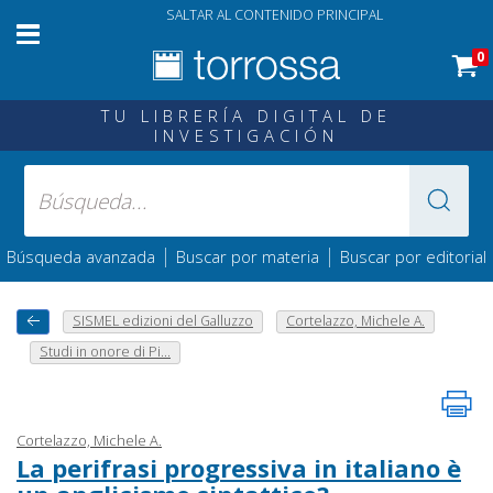
SALTAR AL CONTENIDO PRINCIPAL
0
TU LIBRERÍA DIGITAL DE
INVESTIGACIÓN
|
|
Búsqueda avanzada
Buscar por materia
Buscar por editorial
SISMEL edizioni del Galluzzo
Cortelazzo, Michele A.
Studi in onore di Pi...
Cortelazzo, Michele A.
La perifrasi progressiva in italiano è