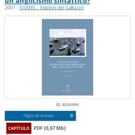
un anglicismo sintattico?
2007 -
SISMEL - Edizioni del Galluzzo
ID: 3026999
Página de muestra
PDF (0,07 Mb)
CAPÍTULO