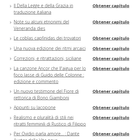
Il Della Legge e della Grazia in
Obtener capítulo
traduzione italiana
Note su alcuni etnonimi del
Obtener capítulo
Veneranda dies
Le coblas capfinidas dei trovatori
Obtener capítulo
Una nuova edizione dei ritmi arcaici
Obtener capítulo
Correzioni, e ritrattazioni, siciliane
Obtener capítulo
La canzone Ancor che ll'aigua per lo
Obtener capítulo
foco lasse di Guido delle Colonne :
edizione e commento
Un nuovo testimone del Fiore di
Obtener capítulo
rettorica di Bono Giamboni
Appunti su Iacopone
Obtener capítulo
Realismo e pluralità di stili nei
Obtener capítulo
ritratti femminili di Rustico di Filippo
Per Ovidio parla amore… : Dante
Obtener capítulo