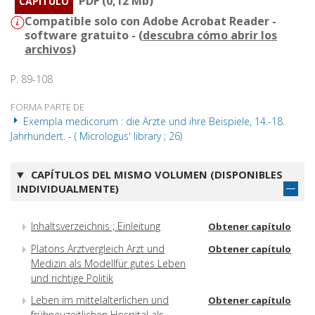
PDF (0,12 Mb)
CAPÍTULO
Compatible solo con Adobe Acrobat Reader -
software gratuito - (
descubra cómo abrir los
archivos
)
P. 89-108
FORMA PARTE DE
Exempla medicorum : die Ärzte und ihre Beispiele, 14.-18.
Jahrhundert. - ( Micrologus' library ; 26)
CAPÍTULOS DEL MISMO VOLUMEN (DISPONIBLES
INDIVIDUALMENTE)
Inhaltsverzeichnis ; Einleitung
Obtener capítulo
Platons Arztvergleich Arzt und
Obtener capítulo
Medizin als Modellfür gutes Leben
und richtige Politik
Leben im mittelalterlichen und
Obtener capítulo
frühneuzeitlichen Hospital als