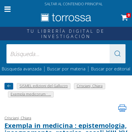
SALTAR AL CONTENIDO PRINCIPAL
0
TU LIBRERÍA DIGITAL DE
INVESTIGACIÓN
|
|
Búsqueda avanzada
Buscar por materia
Buscar por editorial
SISMEL edizioni del Galluzzo
Crisciani, Chiara
Exempla medicorum : ...
Crisciani, Chiara
Exempla in medicina : epistemologia,