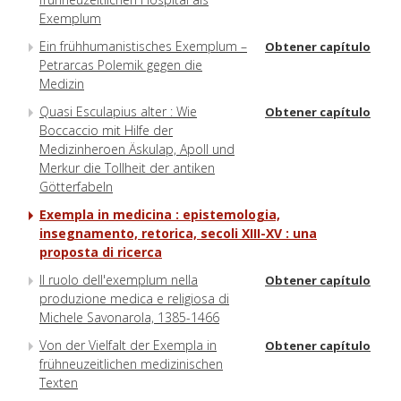
Exemplum
Ein frühhumanistisches Exemplum –
Obtener capítulo
Petrarcas Polemik gegen die
Medizin
Quasi Esculapius alter : Wie
Obtener capítulo
Boccaccio mit Hilfe der
Medizinheroen Äskulap, Apoll und
Merkur die Tollheit der antiken
Götterfabeln
Exempla in medicina : epistemologia,
insegnamento, retorica, secoli XIII-XV : una
proposta di ricerca
Il ruolo dell'exemplum nella
Obtener capítulo
produzione medica e religiosa di
Michele Savonarola, 1385-1466
Von der Vielfalt der Exempla in
Obtener capítulo
frühneuzeitlichen medizinischen
Texten