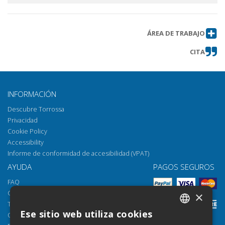
ÁREA DE TRABAJO
CITA
INFORMACIÓN
Descubre Torrossa
Privacidad
Cookie Policy
Accessibility
Informe de conformidad de accesibilidad (VPAT)
AYUDA
PAGOS SEGUROS
FAQ
Cómo abrir los archivos
×
Torrossa Reader
Ese sitio web utiliza cookies
Opciones de acceso
ITALIAN