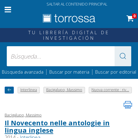
SALTAR AL CONTENIDO PRINCIPAL
0
TU LIBRERÍA DIGITAL DE
INVESTIGACIÓN
|
|
Búsqueda avanzada
Buscar por materia
Buscar por editorial
Interlinea
Bacigalupo, Massimo
Nuova corrente : riv...
Bacigalupo, Massimo
Il Novecento nelle antologie in
lingua inglese
2014 -
Interlinea