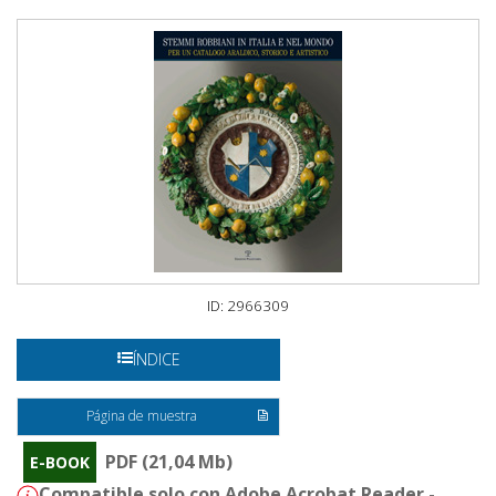
ID: 2966309
ÍNDICE
Página de muestra
PDF (21,04 Mb)
E-BOOK
Compatible solo con Adobe Acrobat Reader -