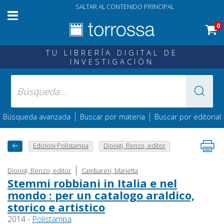
SALTAR AL CONTENIDO PRINCIPAL
0
TU LIBRERÍA DIGITAL DE
INVESTIGACIÓN
|
|
Búsqueda avanzada
Buscar por materia
Buscar por editorial
Edizioni Polistampa
Dionigi, Renzo, editor
|
Dionigi, Renzo, editor
Cambareri, Marietta
Stemmi robbiani in Italia e nel
mondo : per un catalogo araldico,
storico e artistico
2014 -
Polistampa