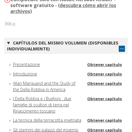
software gratuito - (
descubra cómo abrir los
archivos
)
366 p.
CAPÍTULOS DEL MISMO VOLUMEN (DISPONIBLES
INDIVIDUALMENTE)
Presentazione
Obtener capítulo
Introduzione
Obtener capítulo
Allan Marquand and the Study of
Obtener capítulo
the Della Robbia in America
I Della Robbia e i Buglioni : due
Obtener capítulo
famiglie di scultori di terra nel
Rinascimento toscano
La tecnica della terracotta invetriata
Obtener capítulo
Gli stemmi dei palazzi del governo
Obtener capítulo