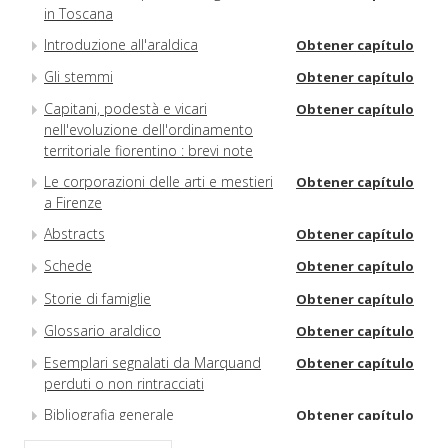
in Toscana
Introduzione all'araldica
Obtener capítulo
Gli stemmi
Obtener capítulo
Capitani, podestà e vicari
Obtener capítulo
nell'evoluzione dell'ordinamento
territoriale fiorentino : brevi note
Le corporazioni delle arti e mestieri
Obtener capítulo
a Firenze
Abstracts
Obtener capítulo
Schede
Obtener capítulo
Storie di famiglie
Obtener capítulo
Glossario araldico
Obtener capítulo
Esemplari segnalati da Marquand
Obtener capítulo
perduti o non rintracciati
Bibliografia generale
Obtener capítulo
Indice dei nomi
Obtener capítulo