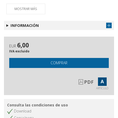
paleográfica desde España
MOSTRAR MÁS
Consejo y Órgano de Gobierno del
Obtener artículo
Instituto de Historia del Libro y de la
Lectura ; Consejo y Órgano de
INFORMACIÓN
Gobierno del CiLengua
La muerte de Sir Thomas Overbuiy y
Obtener artículo
doce grabados ingleses en la
6,00
EUR
librería del conde de Gondomar :
IVA excluido
láminas 8-12
COMPRAR
A
PDF
ARTÍCULO
Consulta las condiciones de uso
Download
Copia/pega