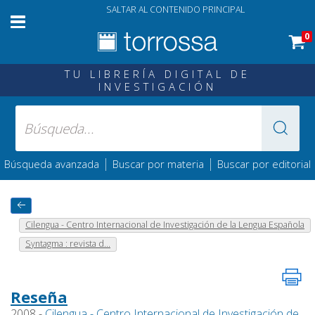
SALTAR AL CONTENIDO PRINCIPAL
0
TU LIBRERÍA DIGITAL DE
INVESTIGACIÓN
|
|
Búsqueda avanzada
Buscar por materia
Buscar por editorial
Cilengua - Centro Internacional de Investigación de la Lengua Española
Syntagma : revista d...
Reseña
2008 -
Cilengua - Centro Internacional de Investigación de