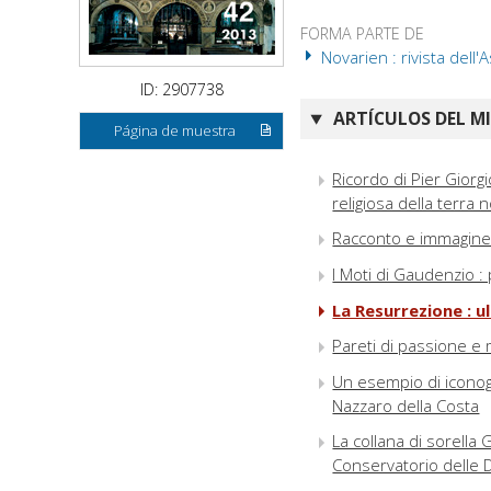
FORMA PARTE DE
Novarien : rivista dell'
ID: 2907738
ARTÍCULOS DEL M
Página de muestra
Ricordo di Pier Giorgi
religiosa della terra
Racconto e immagine 
I Moti di Gaudenzio : 
La Resurrezione : u
Pareti di passione e
Un esempio di iconogr
Nazzaro della Costa
La collana di sorella 
Conservatorio delle 