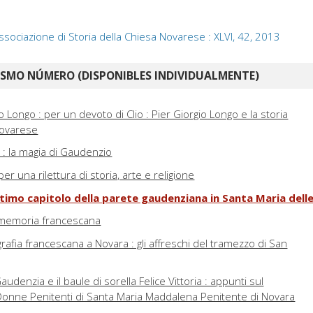
Associazione di Storia della Chiesa Novarese : XLVI, 42, 2013
ISMO NÚMERO (DISPONIBLES INDIVIDUALMENTE)
o Longo : per un devoto di Clio : Pier Giorgio Longo e la storia
 novarese
: la magia di Gaudenzio
per una rilettura di storia, arte e religione
ltimo capitolo della parete gaudenziana in Santa Maria delle
 memoria francescana
afia francescana a Novara : gli affreschi del tramezzo di San
Gaudenzia e il baule di sorella Felice Vittoria : appunti sul
Donne Penitenti di Santa Maria Maddalena Penitente di Novara