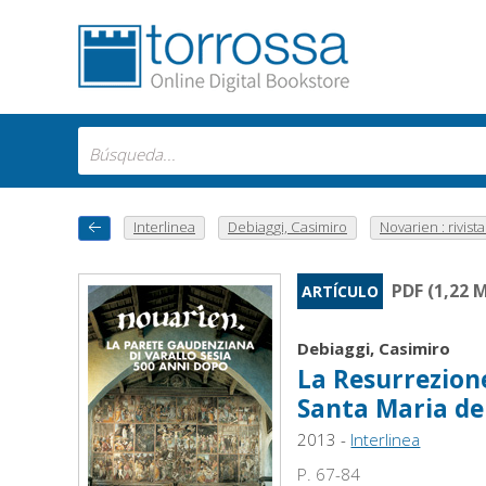
Interlinea
Debiaggi, Casimiro
Novarien : rivista 
PDF (1,22 
ARTÍCULO
Debiaggi, Casimiro
La Resurrezione
Santa Maria del
2013 -
Interlinea
P. 67-84