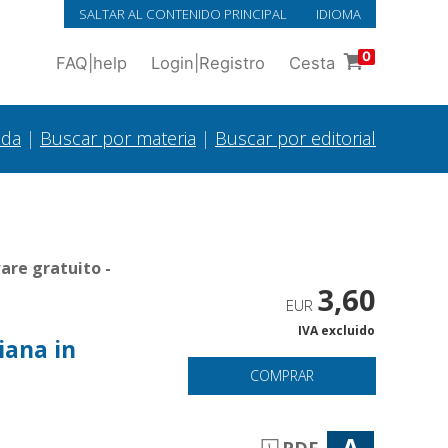
SALTAR AL CONTENIDO PRINCIPAL
IDIOMA
0
FAQ
|
help
Login
|
Registro
Cesta
ada
|
Buscar por materia
|
Buscar por editorial
are gratuito -
3,60
EUR
IVA excluido
iana in
COMPRAR
A