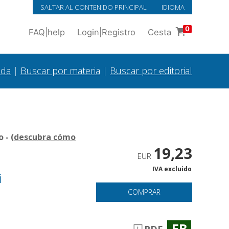
SALTAR AL CONTENIDO PRINCIPAL
IDIOMA
0
FAQ
|
help
Login
|
Registro
Cesta
ada
|
Buscar por materia
|
Buscar por editorial
 - (
descubra cómo
19,23
EUR
IVA excluido
i
COMPRAR
EB