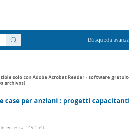
Búsqueda avanz
ible solo con Adobe Acrobat Reader - software gratuito
os archivos
)
e case per anziani : progetti capacitant
references (p. 149-154).