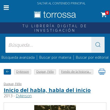
SALTAR AL CONTENIDO PRINCIPAL
0
TU LIBRERÍA DIGITAL DE
INVESTIGACIÓN
|
|
Búsqueda avanzada
Buscar por materia
Buscar por editorial
Dykinson
Duque, Félix
Fondo de la historia...
Duque, Félix
Inicio del habla, habla del inicio
2013 -
Dykinson