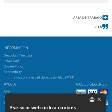
ÁREA DE TRABAJO
CITA
INFORMACIÓN
Descubre Torrossa
Privacidad
Cookie Policy
Accessibility
Informe de conformidad de accesibilidad (VPAT)
AYUDA
PAGOS SEGUROS
FAQ
Cómo abrir los archivos
×
Torrossa Reader
Ese sitio web utiliza cookies
Opciones de acceso
ITALIAN