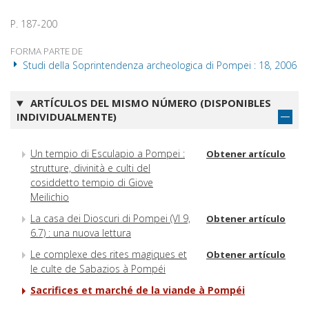
P. 187-200
FORMA PARTE DE
Studi della Soprintendenza archeologica di Pompei : 18, 2006
ARTÍCULOS DEL MISMO NÚMERO (DISPONIBLES
INDIVIDUALMENTE)
Un tempio di Esculapio a Pompei :
Obtener artículo
strutture, divinità e culti del
cosiddetto tempio di Giove
Meilichio
La casa dei Dioscuri di Pompei (VI 9,
Obtener artículo
6.7) : una nuova lettura
Le complexe des rites magiques et
Obtener artículo
le culte de Sabazios à Pompéi
Sacrifices et marché de la viande à Pompéi