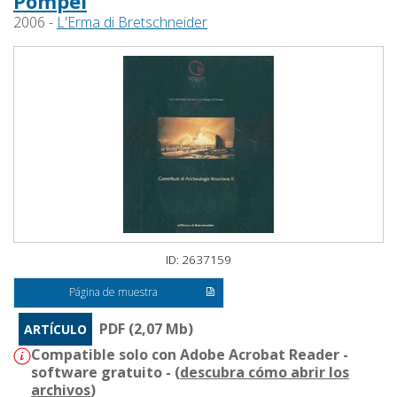
Pompéi
2006 -
L'Erma di Bretschneider
ID: 2637159
Página de muestra
PDF (2,07 Mb)
ARTÍCULO
Compatible solo con Adobe Acrobat Reader -
software gratuito - (
descubra cómo abrir los
archivos
)