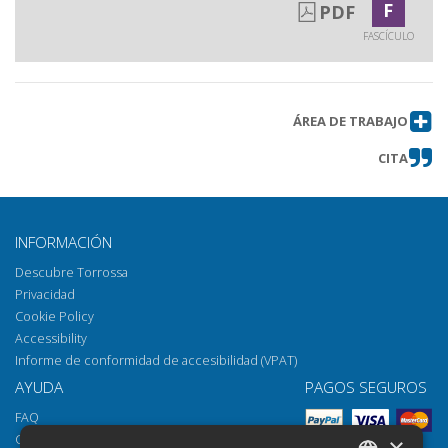
F
PDF
FASCÍCULO
ÁREA DE TRABAJO
CITA
INFORMACIÓN
Descubre Torrossa
Privacidad
Cookie Policy
Accessibility
Informe de conformidad de accesibilidad (VPAT)
AYUDA
PAGOS SEGUROS
FAQ
Cómo abrir los archivos
×