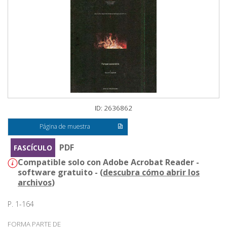
ID: 2636862
Página de muestra
PDF
FASCÍCULO
Compatible solo con Adobe Acrobat Reader -
software gratuito - (
descubra cómo abrir los
archivos
)
P. 1-164
FORMA PARTE DE