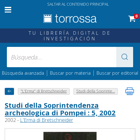
SALTAR AL CONTENIDO PRINCIPAL
0
TU LIBRERÍA DIGITAL DE
INVESTIGACIÓN
|
|
Búsqueda avanzada
Buscar por materia
Buscar por editorial
"L'Erma" di Bretschneider
Studi della Soprinte...
Studi della Soprintendenza
archeologica di Pompei : 5, 2002
2002 -
L'Erma di Bretschneider