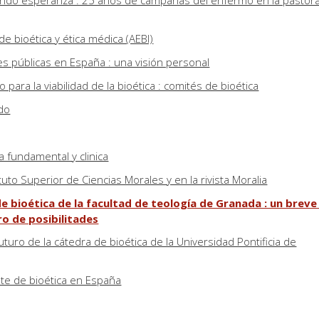
ndo esperanza : 25 años de campañas del enfermo en la pastora
e bioética y ética médica (AEBI)
nes públicas en España : una visión personal
 para la viabilidad de la bioética : comités de bioética
do
a fundamental y clinica
ituto Superior de Ciencias Morales y en la rivista Moralia
e bioética de la facultad de teología de Granada : un breve
ro de posibilitades
turo de la cátedra de bioética de la Universidad Pontificia de
nte de bioética en España
s, veinticinco años de bioética española