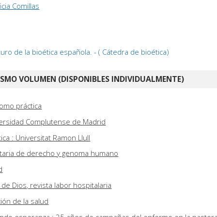
icia Comillas
ro de la bioética española. - ( Cátedra de bioética)
ISMO VOLUMEN (DISPONIBLES INDIVIDUALMENTE)
 como práctica
iversidad Complutense de Madrid
tica : Universitat Ramon Llull
sitaria de derecho y genoma humano
d
e Dios, revista labor hospitalaria
ón de la salud