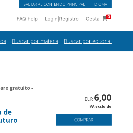
SALTAR AL CONTENIDO PRINCIPAL
IDIOMA
0
FAQ
|
help
Login
|
Registro
Cesta
ada
|
Buscar por materia
|
Buscar por editorial
are gratuito -
6,00
EUR
IVA excluido
a de
futuro
COMPRAR