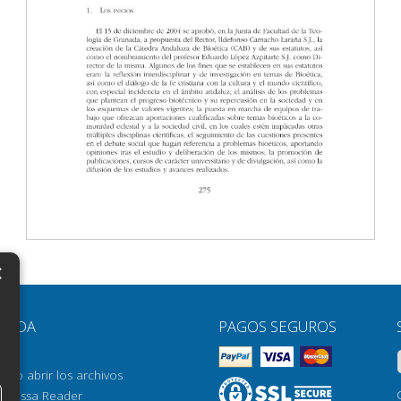
×
N
YUDA
PAGOS SEGUROS
H
AQ
H
ómo abrir los archivos
orrossa Reader
H