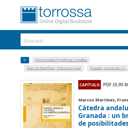
Universidad Pontificia Comillas
Alarcos Martínez, Francisco José
Pasado, presente y f...
PDF (0,95 
CAPÍTULO
Alarcos Martínez, Fran
Cátedra andaluz
Granada : un b
de posibilitade