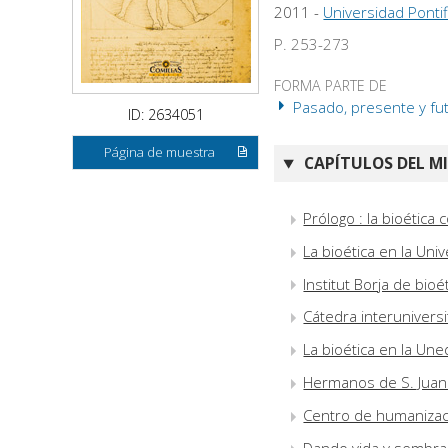
2011 -
Universidad Pontif
P. 253-273
FORMA PARTE DE
Pasado, presente y futu
ID: 2634051
Página de muestra
CAPÍTULOS DEL M
Prólogo : la bioética
La bioética en la Un
Institut Borja de bioé
Cátedra interuniver
La bioética en la Une
Hermanos de S. Juan d
Centro de humanizaci