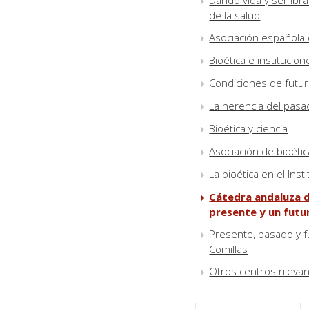
Dando vida y sembra
de la salud
Asociación española d
Bioética e institucio
Condiciones de futuro
La herencia del pasa
Bioética y ciencia
Asociación de bioétic
La bioética en el Inst
Cátedra andaluza d
presente y un futu
Presente, pasado y fu
Comillas
Otros centros rileva
Veinticinco seminario