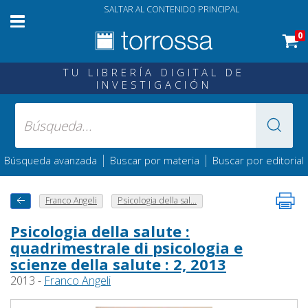
SALTAR AL CONTENIDO PRINCIPAL
0
TU LIBRERÍA DIGITAL DE
INVESTIGACIÓN
|
|
Búsqueda avanzada
Buscar por materia
Buscar por editorial
Franco Angeli
Psicologia della sal...
Psicologia della salute :
quadrimestrale di psicologia e
scienze della salute : 2, 2013
2013 -
Franco Angeli