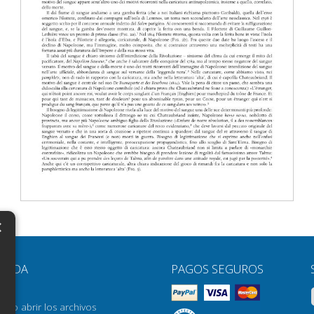
×
N
YUDA
PAGOS SEGUROS
H
AQ
H
ómo abrir los archivos