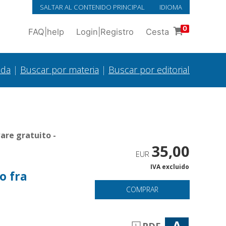
SALTAR AL CONTENIDO PRINCIPAL
IDIOMA
0
FAQ
|
help
Login
|
Registro
Cesta
ada
|
Buscar por materia
|
Buscar por editorial
are gratuito -
35,00
EUR
IVA excluido
o fra
COMPRAR
A