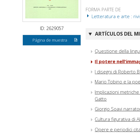
FORMA PARTE DE
Letteratura e arte : riv
ID: 2629057
ARTÍCULOS DEL M
Página de muestra
Questione della lingua
Il potere nell'imma
I disegni di Roberto B
Mario Tobino e la poes
Implicazioni metriche 
Gatto
Giorgio Soavi narrator
Cultura figurativa di A
Opere e periodici citat