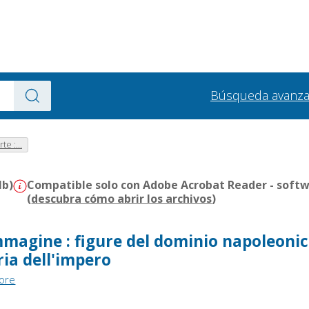
Búsqueda avanz
te :...
Mb)
Compatible solo con Adobe Acrobat Reader - softw
(
descubra cómo abrir los archivos
)
immagine : figure del dominio napoleonic
ria dell'impero
tore