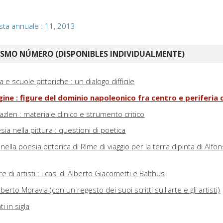
ista annuale : 11, 2013
ISMO NÚMERO (DISPONIBLES INDIVIDUALMENTE)
 e scuole pittoriche : un dialogo difficile
gine : figure del dominio napoleonico fra centro e periferia 
azlen : materiale clinico e strumento critico
ia nella pittura : questioni di poetica
nella poesia pittorica di RIme di viaggio per la terra dipinta di Alfo
e di artisti : i casi di Alberto Giacometti e Balthus
lberto Moravia (con un regesto dei suoi scritti sull'arte e gli artisti)
i in sigla