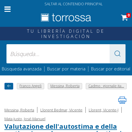
SALTAR AL CONTENIDO PRINCIPAL
0
TU LIBRERÍA DIGITAL DE
INVESTIGACIÓN
|
|
Búsqueda avanzada
Buscar por materia
Buscar por editorial
Franco Angeli
Messina, Roberta
Cadmo : giornale ita...
|
|
|
Messina, Roberta
Llorent Bedmar, Vicente
Llorent, Vicente-J
Mata-Justo, José-Manuel
Valutazione dell'autostima e della