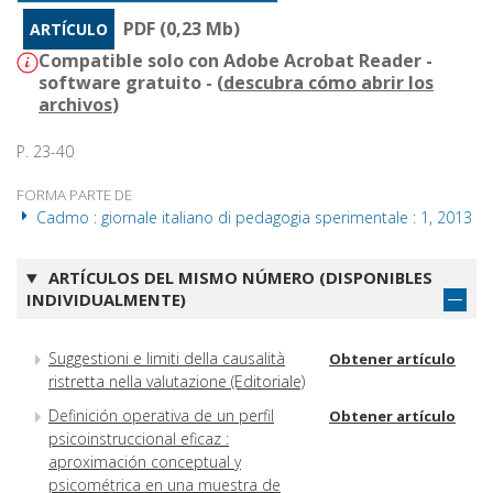
PDF (0,23 Mb)
ARTÍCULO
Compatible solo con Adobe Acrobat Reader -
software gratuito - (
descubra cómo abrir los
archivos
)
P. 23-40
FORMA PARTE DE
Cadmo : giornale italiano di pedagogia sperimentale : 1, 2013
ARTÍCULOS DEL MISMO NÚMERO (DISPONIBLES
INDIVIDUALMENTE)
Suggestioni e limiti della causalità
Obtener artículo
ristretta nella valutazione (Editoriale)
Definición operativa de un perfil
Obtener artículo
psicoinstruccional eficaz :
aproximación conceptual y
psicométrica en una muestra de