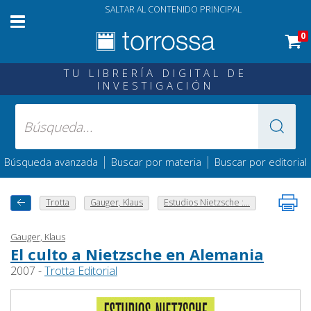
SALTAR AL CONTENIDO PRINCIPAL
0
TU LIBRERÍA DIGITAL DE
INVESTIGACIÓN
|
|
Búsqueda avanzada
Buscar por materia
Buscar por editorial
Trotta
Gauger, Klaus
Estudios Nietzsche :...
Gauger, Klaus
El culto a Nietzsche en Alemania
2007 -
Trotta Editorial