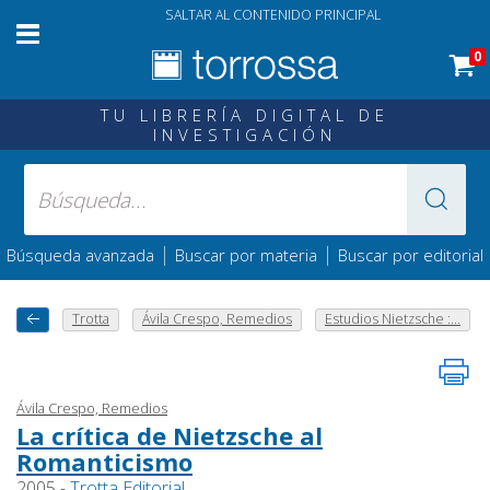
SALTAR AL CONTENIDO PRINCIPAL
0
TU LIBRERÍA DIGITAL DE
INVESTIGACIÓN
|
|
Búsqueda avanzada
Buscar por materia
Buscar por editorial
Trotta
Ávila Crespo, Remedios
Estudios Nietzsche :...
Ávila Crespo, Remedios
La crítica de Nietzsche al
Romanticismo
2005 -
Trotta Editorial