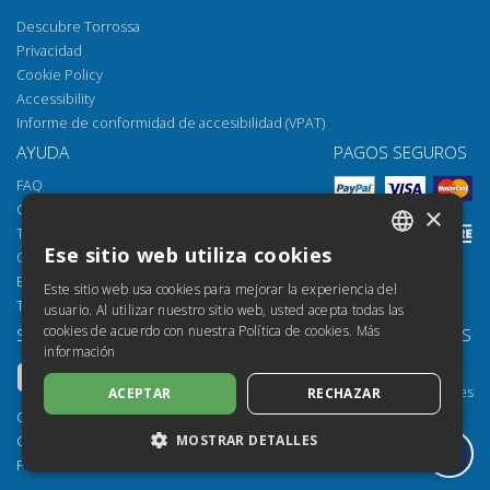
Descubre Torrossa
Privacidad
Cookie Policy
Accessibility
Informe de conformidad de accesibilidad (VPAT)
AYUDA
PAGOS SEGUROS
FAQ
Cómo abrir los archivos
×
Torrossa Reader
Ese sitio web utiliza cookies
Opciones de acceso
ITALIAN
Email:
helpdesk@torrossa.com
Este sitio web usa cookies para mejorar la experiencia del
SPANISH
Tel:
+39 055 5018800
usuario. Al utilizar nuestro sitio web, usted acepta todas las
cookies de acuerdo con nuestra Política de cookies.
Más
SÍGUENOS
NUESTROS RECURSOS
FRENCH
información
Torrossa Info
ENGLISH
Torrossa para Instituciones
ACEPTAR
RECHAZAR
GERMAN
Torrossa Open
Copyright 2000-2026
Library Services
MOSTRAR DETALLES
Casalini Libri
Publisher Services
P.IVA IT03106600483