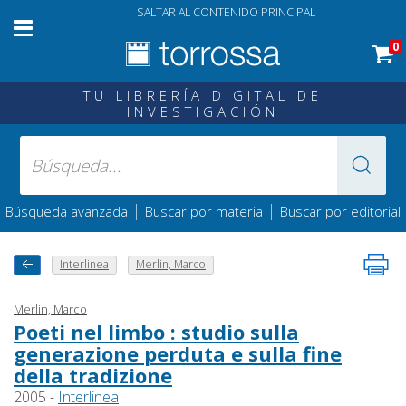
SALTAR AL CONTENIDO PRINCIPAL
0
TU LIBRERÍA DIGITAL DE
INVESTIGACIÓN
|
|
Búsqueda avanzada
Buscar por materia
Buscar por editorial
Interlinea
Merlin, Marco
Merlin, Marco
Poeti nel limbo : studio sulla
generazione perduta e sulla fine
della tradizione
2005 -
Interlinea