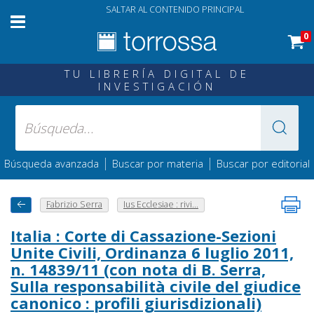
SALTAR AL CONTENIDO PRINCIPAL
0
TU LIBRERÍA DIGITAL DE
INVESTIGACIÓN
|
|
Búsqueda avanzada
Buscar por materia
Buscar por editorial
Fabrizio Serra
Ius Ecclesiae : rivi...
Italia : Corte di Cassazione-Sezioni
Unite Civili, Ordinanza 6 luglio 2011,
n. 14839/11 (con nota di B. Serra,
Sulla responsabilità civile del giudice
canonico : profili giurisdizionali)