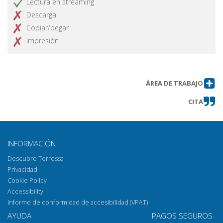
Lectura en streaming
Descarga
Copiar/pegar
Impresión
ÁREA DE TRABAJO
CITA
INFORMACIÓN
Descubre Torrossa
Privacidad
Cookie Policy
Accessibility
Informe de conformidad de accesibilidad (VPAT)
AYUDA
PAGOS SEGUROS