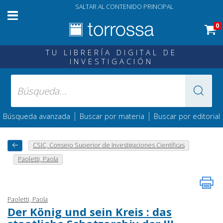
SALTAR AL CONTENIDO PRINCIPAL
0
TU LIBRERÍA DIGITAL DE
INVESTIGACIÓN
|
|
Búsqueda avanzada
Buscar por materia
Buscar por editorial
CSIC, Consejo Superior de Investigaciones Científicas
Paoletti, Paola
Paoletti, Paola
Der König und sein Kreis : das