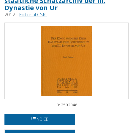
staatliche Schatzarchiv der III.
Dynastie von Ur
2012 -
Editorial CSIC
ID: 2502046
ÍNDICE