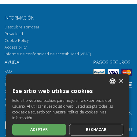
INFORMACIÓN
Descubre Torrossa
Privacidad
Cookie Policy
Accessibility
Informe de conformidad de accesibilidad (VPAT)
AYUDA
PAGOS SEGUROS
FAQ
Cómo abrir los archivos
×
Torrossa Reader
Ese sitio web utiliza cookies
Opciones de acceso
ITALIAN
Email:
helpdesk@torrossa.com
Este sitio web usa cookies para mejorar la experiencia del
SPANISH
Tel:
+39 055 5018800
usuario. Al utilizar nuestro sitio web, usted acepta todas las
cookies de acuerdo con nuestra Política de cookies.
Más
SÍGUENOS
NUESTROS RECURSOS
FRENCH
información
Torrossa Info
ENGLISH
Torrossa para Instituciones
ACEPTAR
RECHAZAR
GERMAN
Torrossa Open
Copyright 2000-2026