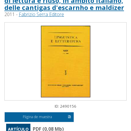
di lettura e riuso, in ambito italiano,
delle cantigas d'escarnho e maldizer
2011 -
Fabrizio Serra Editore
ID: 2490156
Página de muestra
PDF (0,08 Mb)
ARTÍCULO