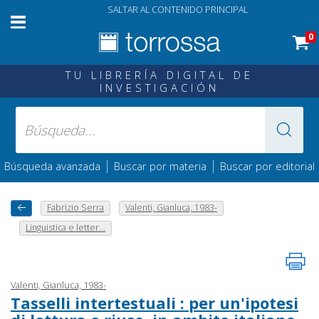
SALTAR AL CONTENIDO PRINCIPAL
0
TU LIBRERÍA DIGITAL DE
INVESTIGACIÓN
|
|
Búsqueda avanzada
Buscar por materia
Buscar por editorial
Fabrizio Serra
Valenti, Gianluca, 1983-
Linguistica e letter...
Valenti, Gianluca, 1983-
Tasselli intertestuali : per un'ipotesi