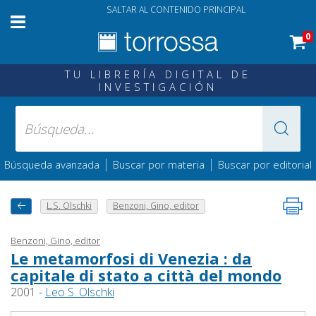
SALTAR AL CONTENIDO PRINCIPAL
0
TU LIBRERÍA DIGITAL DE
INVESTIGACIÓN
|
|
Búsqueda avanzada
Buscar por materia
Buscar por editorial
L.S. Olschki
Benzoni, Gino, editor
Benzoni, Gino, editor
Le metamorfosi di Venezia : da
capitale di stato a città del mondo
2001 -
Leo S. Olschki