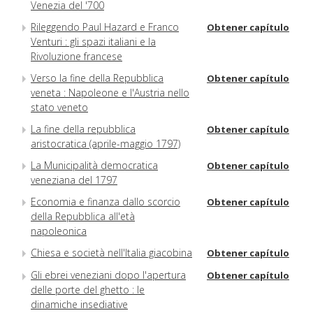
Venezia del '700
Rileggendo Paul Hazard e Franco
Obtener capítulo
Venturi : gli spazi italiani e la
Rivoluzione francese
Verso la fine della Repubblica
Obtener capítulo
veneta : Napoleone e l'Austria nello
stato veneto
La fine della repubblica
Obtener capítulo
aristocratica (aprile-maggio 1797)
La Municipalità democratica
Obtener capítulo
veneziana del 1797
Economia e finanza dallo scorcio
Obtener capítulo
della Repubblica all'età
napoleonica
Chiesa e società nell'Italia giacobina
Obtener capítulo
Gli ebrei veneziani dopo l'apertura
Obtener capítulo
delle porte del ghetto : le
dinamiche insediative