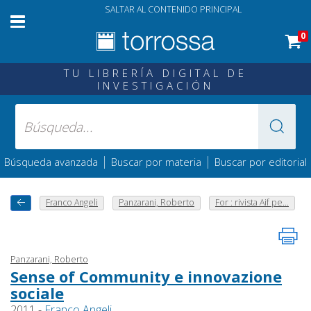
SALTAR AL CONTENIDO PRINCIPAL
0
TU LIBRERÍA DIGITAL DE
INVESTIGACIÓN
|
|
Búsqueda avanzada
Buscar por materia
Buscar por editorial
Franco Angeli
Panzarani, Roberto
For : rivista Aif pe...
Panzarani, Roberto
Sense of Community e innovazione
sociale
2011 -
Franco Angeli