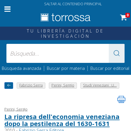
SALTAR AL CONTENIDO PRINCIPAL
0
TU LIBRERÍA DIGITAL DE
INVESTIGACIÓN
|
|
Búsqueda avanzada
Buscar por materia
Buscar por editorial
Fabrizio Serra
Perini, Sergio
Studi Veneziani : LI...
Perini, Sergio
La ripresa dell'economia veneziana
dopo la pestilenza del 1630-1631
2010 -
Fabrizio Serra Editore