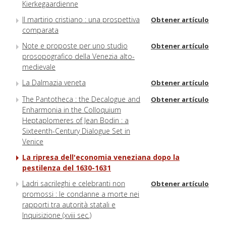
Kierkegaardienne
Il martirio cristiano : una prospettiva
Obtener artículo
comparata
Note e proposte per uno studio
Obtener artículo
prosopografico della Venezia alto-
medievale
La Dalmazia veneta
Obtener artículo
The Pantotheca : the Decalogue and
Obtener artículo
Enharmonia in the Colloquium
Heptaplomeres of Jean Bodin : a
Sixteenth-Century Dialogue Set in
Venice
La ripresa dell'economia veneziana dopo la
pestilenza del 1630-1631
Ladri sacrileghi e celebranti non
Obtener artículo
promossi : le condanne a morte nei
rapporti tra autorità statali e
Inquisizione (xviii sec.)