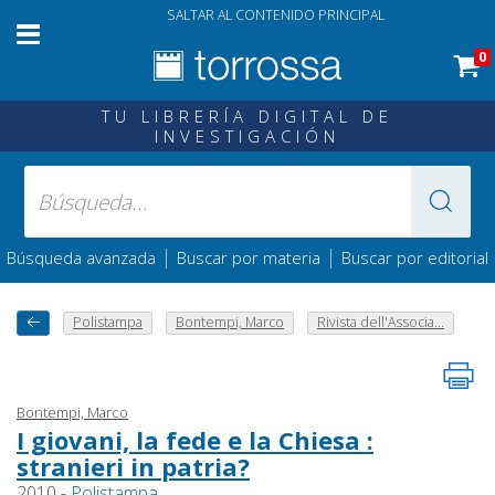
SALTAR AL CONTENIDO PRINCIPAL
0
TU LIBRERÍA DIGITAL DE
INVESTIGACIÓN
|
|
Búsqueda avanzada
Buscar por materia
Buscar por editorial
Polistampa
Bontempi, Marco
Rivista dell'Associa...
Bontempi, Marco
I giovani, la fede e la Chiesa :
stranieri in patria?
2010 -
Polistampa