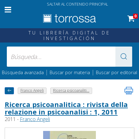
SALTAR AL CONTENIDO PRINCIPAL
0
TU LIBRERÍA DIGITAL DE
INVESTIGACIÓN
|
|
Búsqueda avanzada
Buscar por materia
Buscar por editorial
Franco Angeli
Ricerca psicoanaliti...
Ricerca psicoanalitica : rivista della
relazione in psicoanalisi : 1, 2011
2011 -
Franco Angeli