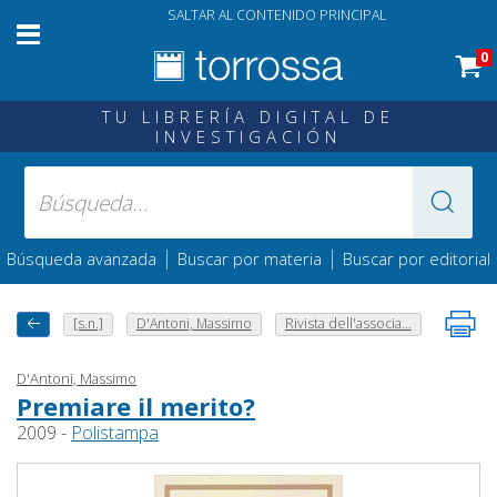
SALTAR AL CONTENIDO PRINCIPAL
0
TU LIBRERÍA DIGITAL DE
INVESTIGACIÓN
|
|
Búsqueda avanzada
Buscar por materia
Buscar por editorial
[s.n.]
D'Antoni, Massimo
Rivista dell'associa...
D'Antoni, Massimo
Premiare il merito?
2009 -
Polistampa