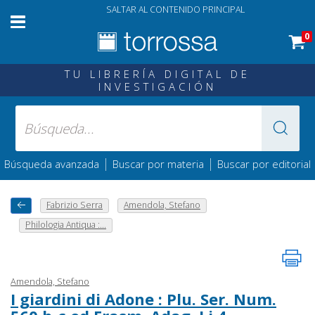
SALTAR AL CONTENIDO PRINCIPAL
0
TU LIBRERÍA DIGITAL DE
INVESTIGACIÓN
|
|
Búsqueda avanzada
Buscar por materia
Buscar por editorial
Fabrizio Serra
Amendola, Stefano
Philologia Antiqua :...
Amendola, Stefano
I giardini di Adone : Plu. Ser. Num.