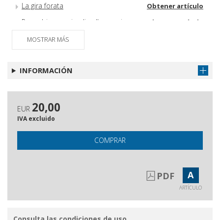
La gira forata
Obtener artículo
Proverbi con animali nella poesia
Obtener artículo
greca
MOSTRAR MÁS
Postfazione
Obtener artículo
Indice dei passi discussi
Obtener artículo
INFORMACIÓN
Indice generale
Obtener artículo
20,00
EUR
IVA excluido
COMPRAR
A
PDF
ARTÍCULO
Consulta las condiciones de uso