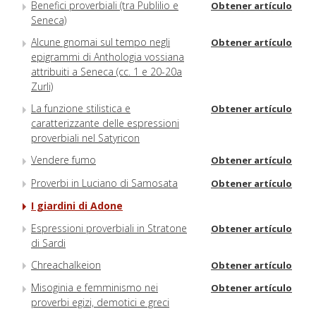
Benefici proverbiali (tra Publilio e
Obtener artículo
Seneca)
Alcune gnomai sul tempo negli
Obtener artículo
epigrammi di Anthologia vossiana
attribuiti a Seneca (cc. 1 e 20-20a
Zurli)
La funzione stilistica e
Obtener artículo
caratterizzante delle espressioni
proverbiali nel Satyricon
Vendere fumo
Obtener artículo
Proverbi in Luciano di Samosata
Obtener artículo
I giardini di Adone
Espressioni proverbiali in Stratone
Obtener artículo
di Sardi
Chreachalkeion
Obtener artículo
Misoginia e femminismo nei
Obtener artículo
proverbi egizi, demotici e greci