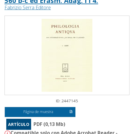
560 b-c ed Erasm. Adag. I i 4.
Fabrizio Serra Editore
ID: 2447145
Página de muestra
PDF (0,13 Mb)
ARTÍCULO
Compatible solo con Adobe Acrobat Reader -