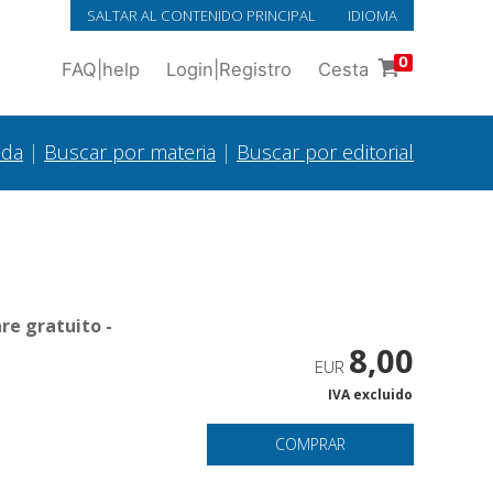
SALTAR AL CONTENIDO PRINCIPAL
IDIOMA
0
FAQ
|
help
Login
|
Registro
Cesta
ada
|
Buscar por materia
|
Buscar por editorial
re gratuito -
8,00
EUR
IVA excluido
COMPRAR