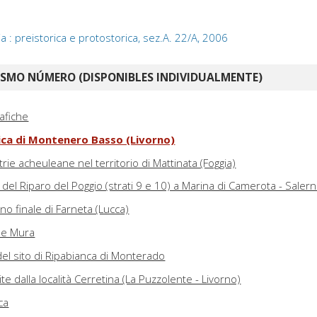
 : preistorica e protostorica, sez.A. 22/A, 2006
ISMO NÚMERO (DISPONIBLES INDIVIDUALMENTE)
rafiche
tica di Montenero Basso (Livorno)
rie acheuleane nel territorio di Mattinata (Foggia)
 del Riparo del Poggio (strati 9 e 10) a Marina di Camerota - Saler
iano finale di Farneta (Lucca)
lle Mura
 del sito di Ripabianca di Monterado
te dalla località Cerretina (La Puzzolente - Livorno)
ca