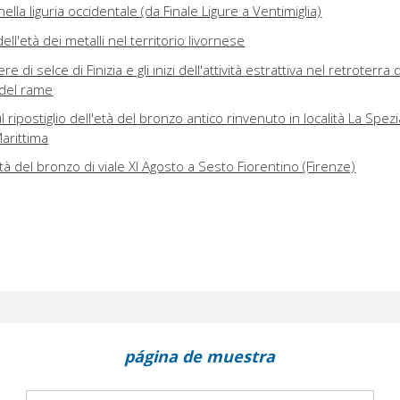
ella liguria occidentale (da Finale Ligure a Ventimiglia)
ell'età dei metalli nel territorio livornese
e di selce di Finizia e gli inizi dell'attività estrattiva nel retroterra d
à del rame
 ripostiglio dell'età del bronzo antico rinvenuto in località La Spezi
arittima
tà del bronzo di viale XI Agosto a Sesto Fiorentino (Firenze)
página de muestra