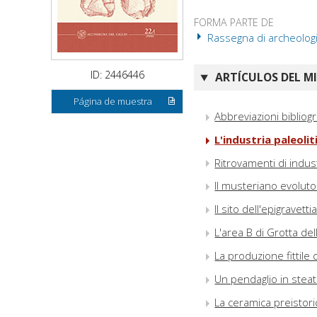
FORMA PARTE DE
Rassegna di archeologia
ID: 2446446
ARTÍCULOS DEL M
Página de muestra
Abbreviazioni bibliog
L'industria paleoli
Ritrovamenti di indust
Il musteriano evoluto
Il sito dell'epigravett
L'area B di Grotta de
La produzione fittile
Un pendaglio in steati
La ceramica preistori