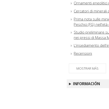
Ornamenti eneolitici n
Cercatori di minerali d
Prima nota sulle minier
Peschici (FG) nell'et
Studio preliminare sul
nei pressi di Massa M
L'insediamento dell'e
Recensioni
MOSTRAR MÁS
INFORMACIÓN