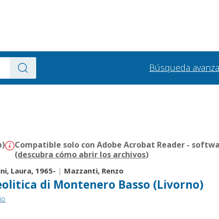
Búsqueda avanz
b)
Compatible solo con Adobe Acrobat Reader - softwa
(
descubra cómo abrir los archivos
)
ini, Laura, 1965-
|
Mazzanti, Renzo
eolitica di Montenero Basso (Livorno)
io