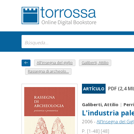
All'insegna del giglio
Galiberti, Attilio
Rassegna di archeolo...
PDF (2,4 M
ARTÍCULO
Galiberti, Attilio
|
Perr
L'industria pal
2006 -
All'Insegna del Gigl
P. [1-48] [48]