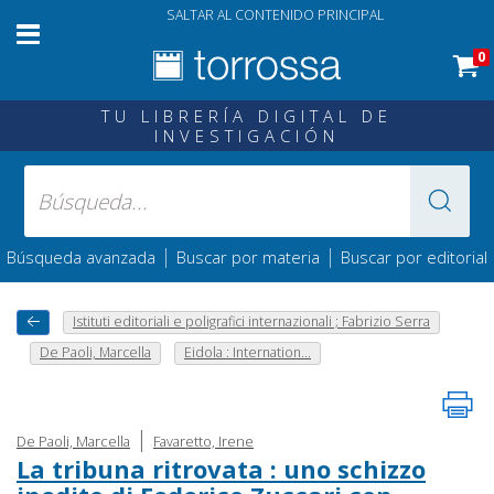
SALTAR AL CONTENIDO PRINCIPAL
0
TU LIBRERÍA DIGITAL DE
INVESTIGACIÓN
|
|
Búsqueda avanzada
Buscar por materia
Buscar por editorial
Istituti editoriali e poligrafici internazionali ; Fabrizio Serra
De Paoli, Marcella
Eidola : Internation...
|
De Paoli, Marcella
Favaretto, Irene
La tribuna ritrovata : uno schizzo