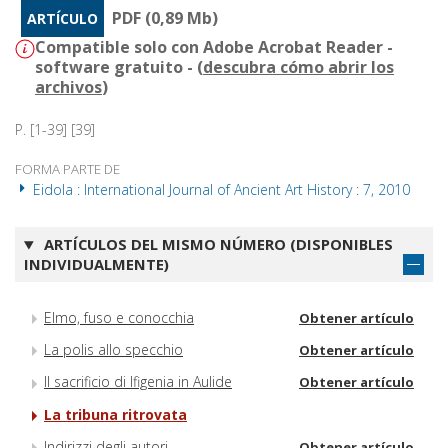
PDF (0,89 Mb)
ARTÍCULO
Compatible solo con Adobe Acrobat Reader -
software gratuito - (
descubra cómo abrir los
archivos
)
P. [1-39] [39]
FORMA PARTE DE
Eidola : International Journal of Ancient Art History : 7, 2010
ARTÍCULOS DEL MISMO NÚMERO (DISPONIBLES
INDIVIDUALMENTE)
Elmo, fuso e conocchia
Obtener artículo
La polis allo specchio
Obtener artículo
Il sacrificio di Ifigenia in Aulide
Obtener artículo
La tribuna ritrovata
Indirizzi degli autori
Obtener artículo