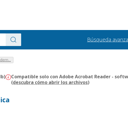
Búsqueda avanz
dern...
Mb)
Compatible solo con Adobe Acrobat Reader - softw
(
descubra cómo abrir los archivos
)
ica