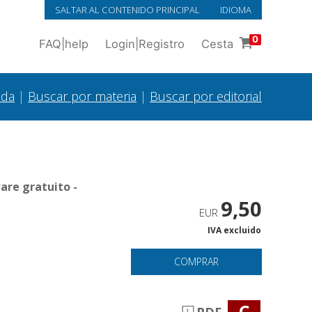
SALTAR AL CONTENIDO PRINCIPAL
IDIOMA
0
FAQ
|
help
Login
|
Registro
Cesta
ada
|
Buscar por materia
|
Buscar por editorial
are gratuito -
9,50
EUR
IVA excluido
COMPRAR
C