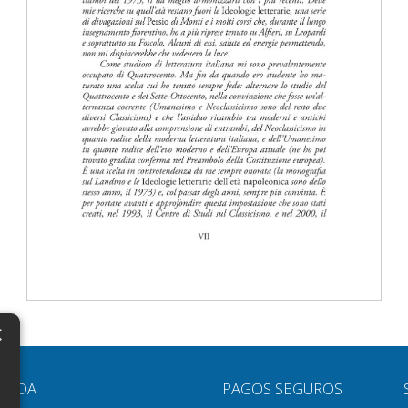
×
N
YUDA
PAGOS SEGUROS
H