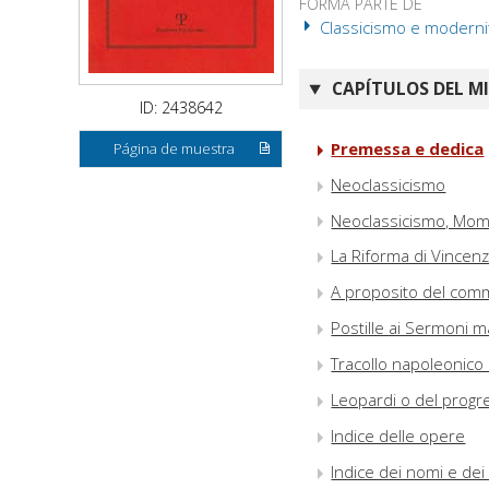
FORMA PARTE DE
Classicismo e modernità 
CAPÍTULOS DEL M
ID: 2438642
Premessa e dedica
Página de muestra
Neoclassicismo
Neoclassicismo, Momi
La Riforma di Vincen
A proposito del comm
Postille ai Sermoni 
Tracollo napoleonico 
Leopardi o del prog
Indice delle opere
Indice dei nomi e dei