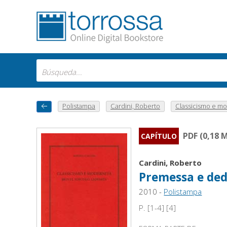
Polistampa
Cardini, Roberto
Classicismo e mo
PDF (0,18 
CAPÍTULO
Cardini, Roberto
Premessa e ded
2010 -
Polistampa
P. [1-4] [4]