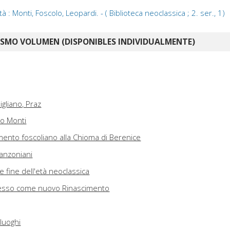
: Monti, Foscolo, Leopardi. - ( Biblioteca neoclassica ; 2. ser., 1)
ISMO VOLUMEN (DISPONIBLES INDIVIDUALMENTE)
gliano, Praz
zo Monti
ento foscoliano alla Chioma di Berenice
manzoniani
e fine dell'età neoclassica
resso come nuovo Rinascimento
 luoghi