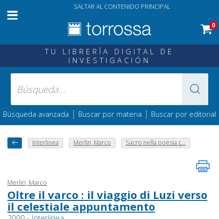
SALTAR AL CONTENIDO PRINCIPAL
0
TU LIBRERÍA DIGITAL DE
INVESTIGACIÓN
|
|
Búsqueda avanzada
Buscar por materia
Buscar por editorial
Interlinea
Merlin, Marco
Sacro nella poesia c...
Merlin, Marco
Oltre il varco : il viaggio di Luzi verso
il celestiale appuntamento
2000 -
Interlinea