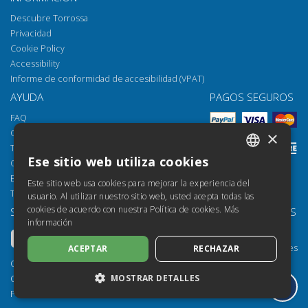
Descubre Torrossa
Privacidad
Cookie Policy
Accessibility
Informe de conformidad de accesibilidad (VPAT)
AYUDA
PAGOS SEGUROS
FAQ
Cómo abrir los archivos
×
Torrossa Reader
Ese sitio web utiliza cookies
Opciones de acceso
ITALIAN
Email:
helpdesk@torrossa.com
Este sitio web usa cookies para mejorar la experiencia del
SPANISH
Tel:
+39 055 5018800
usuario. Al utilizar nuestro sitio web, usted acepta todas las
cookies de acuerdo con nuestra Política de cookies.
Más
SÍGUENOS
NUESTROS RECURSOS
FRENCH
información
Torrossa Info
ENGLISH
Torrossa para Instituciones
ACEPTAR
RECHAZAR
GERMAN
Torrossa Open
Copyright 2000-2026
MOSTRAR DETALLES
Library Services
Casalini Libri
Publisher Services
P.IVA IT03106600483