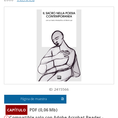
ID: 2415566
Página de muestra
PDF (0,06 Mb)
CAPÍTULO
Compatible solo con Adobe Acrobat Reader -