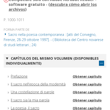
software gratuito - (
descubra cómo abrir los
archivos
)
P. 1000-1011
FORMA PARTE DE
Sacro nella poesia contemporanea : [atti del Convegno,
Firenze, 28-29 ottobre 1997]. - ( Biblioteca del Centro novarese
di studi letterari ; 24)
CAPÍTULOS DEL MISMO VOLUMEN (DISPONIBLES
INDIVIDUALMENTE)
Prefazione
Obtener capítulo
Il sacro nell'epoca della modernità
Obtener capítulo
Una costellazione di parole
Obtener capítulo
Il sacro sia la mia parola
Obtener capítulo
La poesia, il sacro
Obtener capítulo