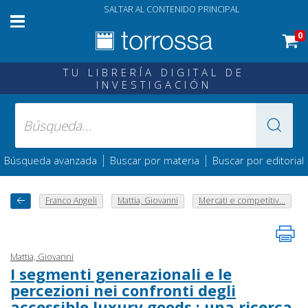
SALTAR AL CONTENIDO PRINCIPAL
0
TU LIBRERÍA DIGITAL DE
INVESTIGACIÓN
|
|
Búsqueda avanzada
Buscar por materia
Buscar por editorial
Franco Angeli
Mattia, Giovanni
Mercati e competitiv...
Mattia, Giovanni
I segmenti generazionali e le
percezioni nei confronti degli
accessible luxury goods : una ricerca