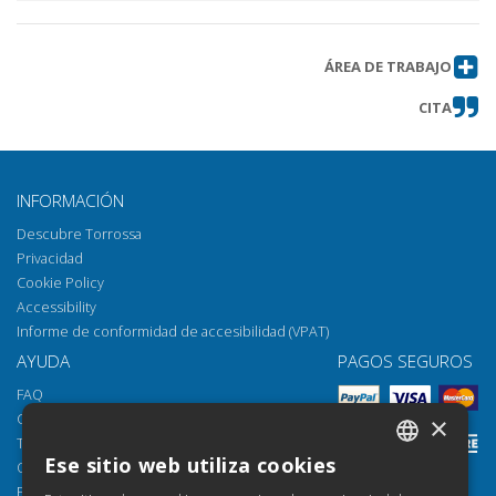
ÁREA DE TRABAJO
CITA
INFORMACIÓN
Descubre Torrossa
Privacidad
Cookie Policy
Accessibility
Informe de conformidad de accesibilidad (VPAT)
AYUDA
PAGOS SEGUROS
FAQ
Cómo abrir los archivos
×
Torrossa Reader
Ese sitio web utiliza cookies
Opciones de acceso
ITALIAN
Email:
helpdesk@torrossa.com