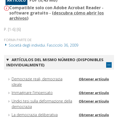
PDF (0,43 Mb)
ARTÍCULO
Compatible solo con Adobe Acrobat Reader -
software gratuito - (
descubra cómo abrir los
archivos
)
P. [1-6] [6]
FORMA PARTE DE
Società degli individui. Fascicolo 36, 2009
ARTÍCULOS DEL MISMO NÚMERO (DISPONIBLES
INDIVIDUALMENTE)
Democrazie reali, democrazia
Obtener artículo
ideale
Immaginare l'impensato
Obtener artículo
Undici tesi sulla deformazione della
Obtener artículo
democrazia
La democrazia deliberativa
Obtener artículo