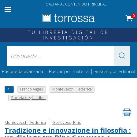
SALTAR AL CONTENIDO PRINCIPAL
0
TU LIBRERÍA DIGITAL DE
INVESTIGACIÓN
|
|
Búsqueda avanzada
Buscar por materia
Buscar por editorial
Franco Angeli
Montevecchi, Federica
Società degli indiv...
|
Montevecchi, Federica
Genovese, Rino
Tradizione e innovazione in filosofia :