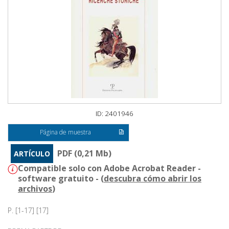
ID: 2401946
Página de muestra
PDF (0,21 Mb)
ARTÍCULO
Compatible solo con Adobe Acrobat Reader -
software gratuito - (
descubra cómo abrir los
archivos
)
P. [1-17] [17]