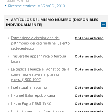
FORMA PARTE DE
Ricerche storiche. MAG./AGO., 2010
ARTÍCULOS DEL MISMO NÚMERO (DISPONIBLES
INDIVIDUALMENTE)
Formazione e circolazione del
Obtener artículo
patrimonio dei ceti rurali nel Salento
settecentesco
Trasversale appenninica o ferrovia
Obtener artículo
locale
La triplice alleanza e l'Adriatico dalla
Obtener artículo
convenzione navale ai piani di
guerra (1900-1909)
Intellettuali e fascismo
Obtener artículo
Il Pci nell'Italia repubblicana
Obtener artículo
Il Pc in Puglia (1968-1972)
Obtener artículo
Il catasto onciario informatizzato
Obtener artículo