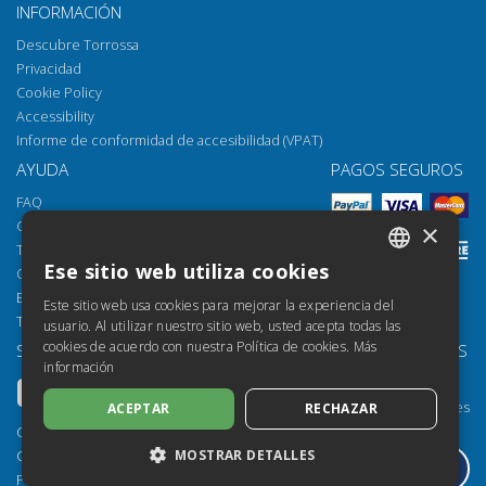
INFORMACIÓN
Descubre Torrossa
Privacidad
Cookie Policy
Accessibility
Informe de conformidad de accesibilidad (VPAT)
AYUDA
PAGOS SEGUROS
FAQ
Cómo abrir los archivos
×
Torrossa Reader
Ese sitio web utiliza cookies
Opciones de acceso
ITALIAN
Email:
helpdesk@torrossa.com
Este sitio web usa cookies para mejorar la experiencia del
SPANISH
Tel:
+39 055 5018800
usuario. Al utilizar nuestro sitio web, usted acepta todas las
cookies de acuerdo con nuestra Política de cookies.
Más
SÍGUENOS
NUESTROS RECURSOS
FRENCH
información
Torrossa Info
ENGLISH
Torrossa para Instituciones
ACEPTAR
RECHAZAR
GERMAN
Torrossa Open
Copyright 2000-2026
MOSTRAR DETALLES
Library Services
Casalini Libri
Publisher Services
P.IVA IT03106600483