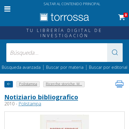
SALTAR AL CONTENIDO PRINCIPAL
0
TU LIBRERÍA DIGITAL DE
INVESTIGACIÓN
|
|
Búsqueda avanzada
Buscar por materia
Buscar por editorial
Polistampa
Ricerche storiche. M...
Notiziario bibliografico
2010 -
Polistampa