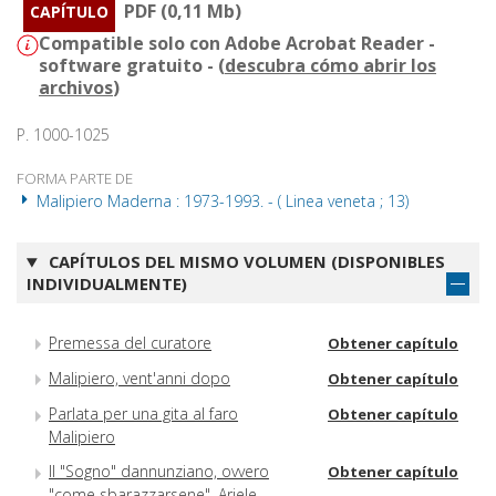
PDF (0,11 Mb)
CAPÍTULO
Compatible solo con Adobe Acrobat Reader -
software gratuito - (
descubra cómo abrir los
archivos
)
P. 1000-1025
FORMA PARTE DE
Malipiero Maderna : 1973-1993. - ( Linea veneta ; 13)
CAPÍTULOS DEL MISMO VOLUMEN (DISPONIBLES
INDIVIDUALMENTE)
Premessa del curatore
Obtener capítulo
Malipiero, vent'anni dopo
Obtener capítulo
Parlata per una gita al faro
Obtener capítulo
Malipiero
Il "Sogno" dannunziano, ovvero
Obtener capítulo
"come sbarazzarsene". Ariele,