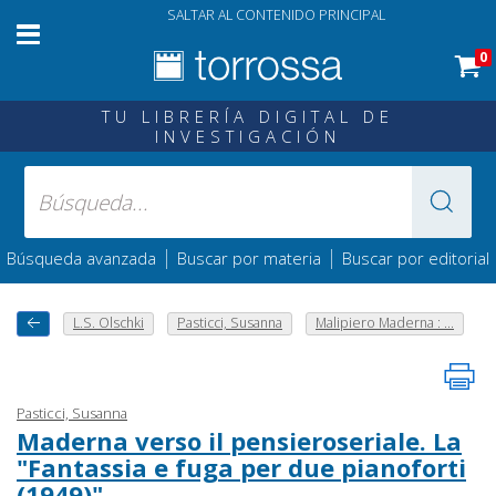
SALTAR AL CONTENIDO PRINCIPAL
0
TU LIBRERÍA DIGITAL DE
INVESTIGACIÓN
|
|
Búsqueda avanzada
Buscar por materia
Buscar por editorial
L.S. Olschki
Pasticci, Susanna
Malipiero Maderna : ...
Pasticci, Susanna
Maderna verso il pensieroseriale. La
"Fantassia e fuga per due pianoforti
(1949)"