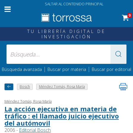
SALTAR AL CONTENIDO PRINCIPAL
0
TU LIBRERÍA DIGITAL DE
INVESTIGACIÓN
|
|
Búsqueda avanzada
Buscar por materia
Buscar por editorial
Bosch
Méndez Tomás, Rosa María
Méndez Tomás, Rosa María
La acción ejecutiva en materia de
tráfico : el llamado juicio ejecutivo
del autómovil
2006 -
Editorial Bosch