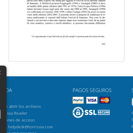
×
N
YUDA
PAGOS SEGUROS
H
AQ
H
ómo abrir los archivos
orrossa Reader
H
pciones de acceso
N
mail:
helpdesk@torrossa.com