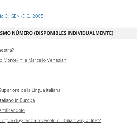
 Lid'O. GEN./DIC., 2005
ISMO NÚMERO (DISPONIBLES INDIVIDUALMENTE)
aestra?
o Morcellini e Marcello Veneziani
Superiore della Lingua Italiana
l'italiano in Europa
ertificandolo
ingua di garanzia o veicolo di "italian way of life"?