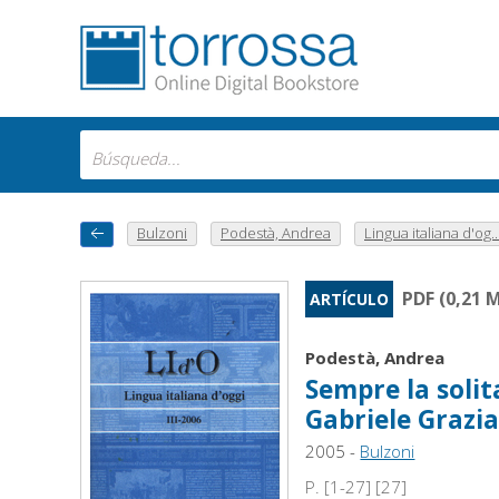
Bulzoni
Podestà, Andrea
Lingua italiana d'og..
PDF (0,21 
ARTÍCULO
Podestà, Andrea
Sempre la soli
Gabriele Grazia
2005 -
Bulzoni
P. [1-27] [27]