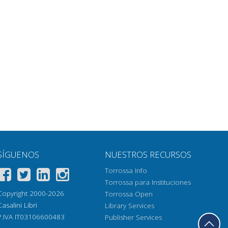
SÍGUENOS
NUESTROS RECURSOS
Torrossa Info
Torrossa para Instituciones
Copyright 2000-2026
Torrossa Open
Casalini Libri
Library Services
P.IVA IT03106600483
Publisher Services