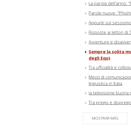
La parola dell'anno: "
Parole nuove: "Phish
Appunti sul sessismo 
Risposte ai lettori di
Avventure e disavvent
Sempre la solita mu
degli Equ)
Tra ufficialità e collo
Mezzi di comunicazion
linguistica in Italia
la televisione buona 
Tra pregio e dispregio
Il cinema civile non p
MOSTRAR MÁS
del sole")
Blog: la lingua che uc