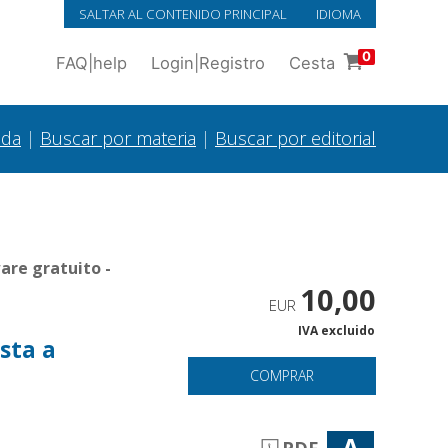
SALTAR AL CONTENIDO PRINCIPAL
IDIOMA
0
FAQ
|
help
Login
|
Registro
Cesta
ada
|
Buscar por materia
|
Buscar por editorial
are gratuito -
10,00
EUR
IVA excluido
sta a
COMPRAR
A