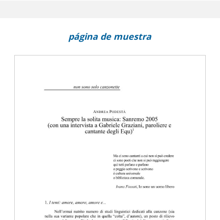
i ristoranti di New York
página de muestra
sione": prodromi di un'analisi stilistica per generi
ri sulla lingua dell'informazione televisiva
che per la persuasione dei fruitori di pubblicità
.