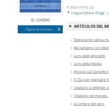
FORMA PARTE DE
Lingua italiana d'oggi :
ID: 2245840
ARTÍCULOS DEL M
Página de muestra
Televisione cattiva m
Ne parliamo con Mari
La tv degli ignoranti
La tv della felicità
Ancora sul Consiglio 
Il CSLI per rilanciare 
L'italiano si difende c
L'italiano nel mondo. L
Le ombre del vero