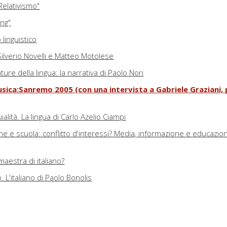
Relativismo"
ing"
linguistico
 Silverio Novelli e Matteo Motolese
ure della lingua: la narrativa di Paolo Nori
sica:Sanremo 2005 (con una intervista a Gabriele Graziani, 
quialità. La lingua di Carlo Azelio Ciampi
e e scuola: conflitto d'interessi? Media, informazione e educazio
maestra di italiano?
. L'italiano di Paolo Bonolis
arla italiano Saverio Costanzo ("Private") e Roberto Faenza ("Alla lu
cide