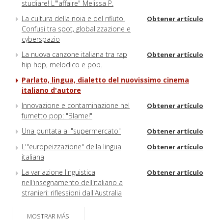
studiare! L'"affaire" Melissa P.
La cultura della noia e del rifiuto.
Obtener artículo
Confusi tra spot, globalizzazione e
cyberspazio
La nuova canzone italiana tra rap
Obtener artículo
hip hop, melodico e pop.
Parlato, lingua, dialetto del nuovissimo cinema
italiano d'autore
Innovazione e contaminazione nel
Obtener artículo
fumetto pop: "Blame!"
Una puntata al "supermercato"
Obtener artículo
L'"europeizzazione" della lingua
Obtener artículo
italiana
La variazione linguistica
Obtener artículo
nell'insegnamento dell'italiano a
stranieri: riflessioni dall'Australia
La pubblicità dei prodotti alcolici in
Obtener artículo
MOSTRAR MÁS
Italia: i modelli linguistici e retorici e