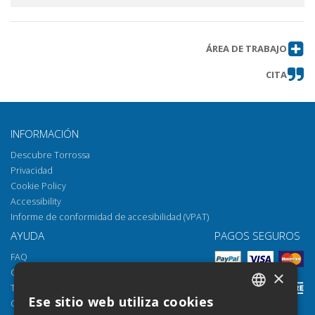
ÁREA DE TRABAJO
CITA
INFORMACIÓN
Descubre Torrossa
Privacidad
Cookie Policy
Accessibility
Informe de conformidad de accesibilidad (VPAT)
AYUDA
PAGOS SEGUROS
FAQ
Cómo abrir los archivos
×
Torrossa Reader
Ese sitio web utiliza cookies
Opciones de acceso
ITALIAN