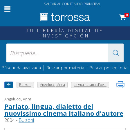
SALTAR AL CONTENIDO PRINCIPAL
0
TU LIBRERÍA DIGITAL DE
INVESTIGACIÓN
|
|
Búsqueda avanzada
Buscar por materia
Buscar por editorial
Bulzoni
Angelucci, Anna
Lingua italiana d'og...
Angelucci, Anna
Parlato, lingua, dialetto del
nuovissimo cinema italiano d'autore
2004 -
Bulzoni