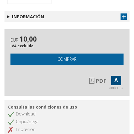
il ruolo dell'immagine
Lo stile comunicativo di Paolo Limiti
Obtener artículo
INFORMACIÓN
tra paleo- e neotelevisione
"C6? I seek you". Comunicare in chat
Obtener artículo
10,00
EUR
Abbiamo letto per voi.
Obtener artículo
IVA excluido
COMPRAR
A
PDF
ARTÍCULO
Consulta las condiciones de uso
Download
Copia/pega
Impresión